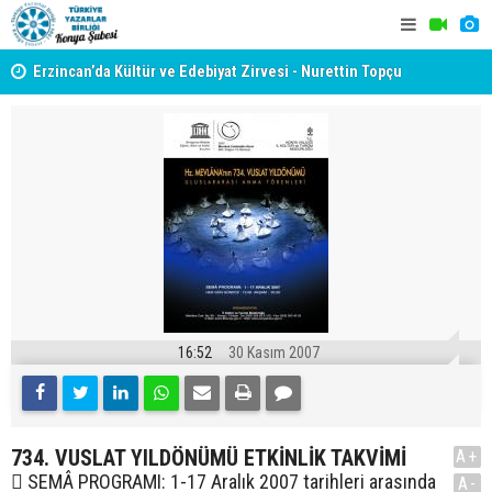
yât
Erzincan’da Kültür ve Edebiyat Zirvesi - Nurettin Topçu
TYB KONYA
Sokağı Açılışı
GERÇEKLE
16:52
30 Kasım 2007
734. VUSLAT YILDÖNÜMÜ ETKİNLİK TAKVİMİ
A+
 SEMÂ PROGRAMI: 1-17 Aralık 2007 tarihleri arasında
A-