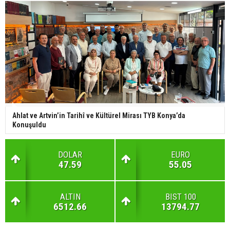
Ahlat ve Artvin’in Tarihî ve Kültürel Mirası TYB Konya’da
Konuşuldu
DOLAR
EURO
47.59
55.05
ALTIN
BIST 100
6512.66
13794.77