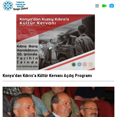
Konya'dan Kıbrıs'a Kültür Kervanı Açılış Programı