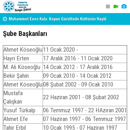
Muhammet Enes Kala: Kopan Gürültüde Kültürün Hayât
Erzincan’da
Veren Sükûtunu Duyabilmek
Sokağı Açıl
Şube Başkanları
Ahmet Köseoğlu
11 Ocak 2020 -
Hayri Erten
17 Aralık 2016 - 11 Ocak 2020
M. Ali Köseoğlu
14 Ocak 2012 - 17 Aralık 2016
Bekir Şahin
09 Ocak 2010 - 14 Ocak 2012
Ahmet Köseoğlu
08 Şubat 2002 - 09 Ocak 2010
Mustafa
22 Haziran 2001 - 08 Şubat 2002
Çalışkan
Yusuf Türkalp
06 Temmuz 1997 - 22 HAziran 2001
Ahmet Efe
07 Haziran 1997 - 06 Temmuz 1997
Tahir Erbil
10 Ocak 1995 - 07 Haziran 1997