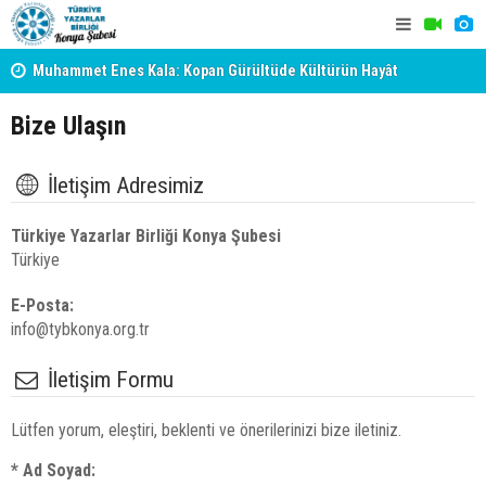
Muhammet Enes Kala: Kopan Gürültüde Kültürün Hayât
Erzincan’da
Veren Sükûtunu Duyabilmek
Sokağı Açıl
Bize Ulaşın
İletişim Adresimiz
Türkiye Yazarlar Birliği Konya Şubesi
Türkiye
E-Posta:
info@tybkonya.org.tr
İletişim Formu
Lütfen yorum, eleştiri, beklenti ve önerilerinizi bize iletiniz.
* Ad Soyad: