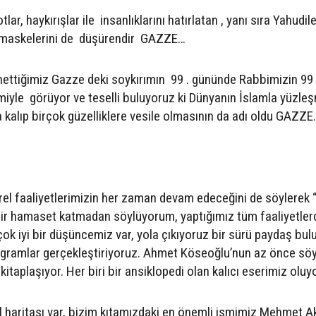
lar, haykırışlar ile insanlıklarını hatırlatan , yanı sıra Yahudil
n maskelerini de düşürendir GAZZE…
nnettiğimiz Gazze deki soykırımın 99 . gününde Rabbimizin 99
miyle görüyor ve teselli buluyoruz ki Dünyanın İslamla yüzle
a kalıp birçok güzelliklere vesile olmasının da adı oldu GAZZE…
rel faaliyetlerimizin her zaman devam edeceğini de söylerek “
içbir hamaset katmadan söylüyorum, yaptığımız tüm faaliyetler
k iyi bir düşüncemiz var, yola çıkıyoruz bir sürü paydaş bul
ogramlar gerçekleştiriyoruz. Ahmet Köseoğlu’nun az önce söy
kitaplaşıyor. Her biri bir ansiklopedi olan kalıcı eserimiz oluyo
yol haritası var, bizim kıtamızdaki en önemli ismimiz Mehmet A