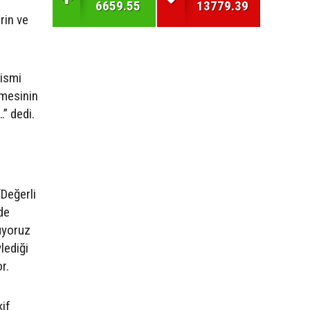
6659.55
13779.39
erin ve
 ismi
şmesinin
” dedi.
Değerli
de
uyoruz
lediği
r.
kif