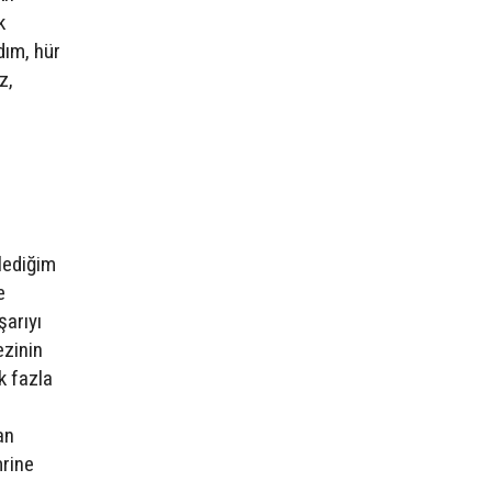
k
dım, hür
z,
ylediğim
e
şarıyı
ezinin
k fazla
n
an
mrine