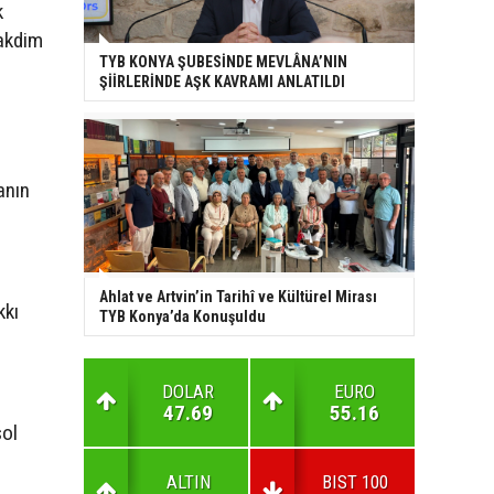
k
takdim
TYB KONYA ŞUBESİNDE MEVLÂNA’NIN
ŞİİRLERİNDE AŞK KAVRAMI ANLATILDI
anın
a
Ahlat ve Artvin’in Tarihî ve Kültürel Mirası
kkı
TYB Konya’da Konuşuldu
DOLAR
EURO
47.69
55.16
sol
ALTIN
BIST 100