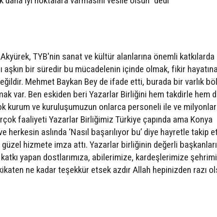
 daha iyi noktalara varmasını vesile olsun” dedi
 Akyürek, TYB'nin sanat ve kültür alanlarına önemli katkılarda
ı aşkın bir süredir bu mücadelenin içinde olmak, fikir hayatına
eğildir. Mehmet Baykan Bey de ifade etti, burada bir varlık b
mak var. Ben eskiden beri Yazarlar Birliğini hem takdirle hem 
çok kurum ve kuruluşumuzun onlarca personeli ile ve milyonla
birçok faaliyeti Yazarlar Birliğimiz Türkiye çapında ama Konya
e herkesin aslında ‘Nasıl başarılıyor bu’ diye hayretle takip et
 güzel hizmete imza attı. Yazarlar birliğinin değerli başkanlar
katkı yapan dostlarımıza, abilerimize, kardeşlerimize şehrim
kikaten ne kadar teşekkür etsek azdır Allah hepinizden razı ol