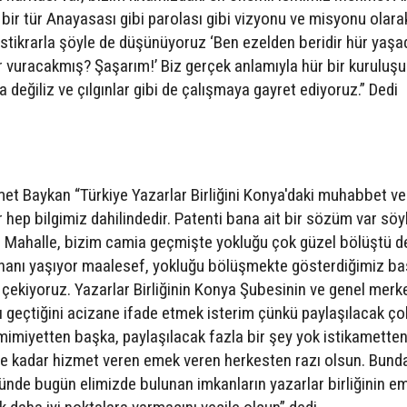
n bir tür Anayasası gibi parolası gibi vizyonu ve misyonu olara
r istikrarla şöyle de düşünüyoruz ‘Ben ezelden beridir hür yaşa
r vuracakmış? Şaşarım!’ Biz gerçek anlamıyla hür bir kuruluşu
 değiliz ve çılgınlar gibi de çalışmaya gayret ediyoruz.” Dedi
met Baykan “Türkiye Yazarlar Birliğini Konya'daki muhabbet ve
ır hep bilgimiz dahilindedir. Patenti bana ait bir sözüm var sö
im Mahalle, bizim camia geçmişte yokluğu çok güzel bölüştü d
ihanı yaşıyor maalesef, yokluğu bölüşmekte gösterdiğimiz ba
 çekiyoruz. Yazarlar Birliğinin Konya Şubesinin ve genel merk
ı geçtiğini acizane ifade etmek isterim çünkü paylaşılacak ço
imiyetten başka, paylaşılacak fazla bir şey yok istikamette
e kadar hizmet veren emek veren herkesten razı olsun. Bund
ünde bugün elimizde bulunan imkanların yazarlar birliğinin e