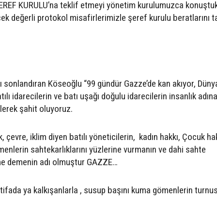
EREF KURULU’na teklif etmeyi yönetim kurulumuzca konuştu
cek değerli protokol misafirlerimizle şeref kurulu beratlarını 
 sonlandıran Köseoğlu “99 gündür Gazze’de kan akıyor, Düny
atılı idarecilerin ve batı uşağı doğulu idarecilerin insanlık adın
lerek şahit oluyoruz.
 çevre, iklim diyen batılı yöneticilerin, kadın hakkı, Çocuk ha
menlerin sahtekarlıklarını yüzlerine vurmanın ve dahi sahte
eme demenin adı olmuştur GAZZE…
ntifada ya kalkışanlarla , susup başını kuma gömenlerin turnu