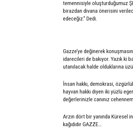
temennisiyle oluşturduğumuz Ş
birazdan divana önerisini verile
edeceğiz.” Dedi.
Gazze’ye değinerek konuşmasını
idarecileri de bakıyor. Yazık ki b
utanılacak halde olduklarına üzü
İnsan hakkı, demokrasi, özgürlük,
hayvan hakkı diyen iki yüzlü ege
değerlerinizle canınız cehenn
Arzın dört bir yanında Küresel i
kağıdıdır GAZZE…