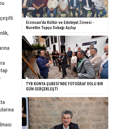
 bu
çeşitli
Erzincan’da Kültür ve Edebiyat Zirvesi -
Nurettin Topçu Sokağı Açılışı
nlik,
arına
ara
itap
e
TYB KONYA ŞUBESİ’NDE FOTOĞRAF DOLU BİR
GÜN GERÇEKLEŞTİ
kta
ılarına
olması