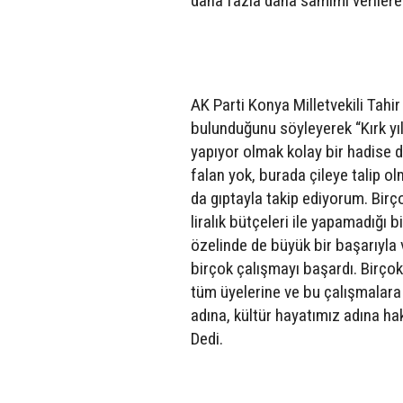
daha fazla daha samimi verilerek
AK Parti Konya Milletvekili Tahir
bulunduğunu söyleyerek “Kırk yıl
yapıyor olmak kolay bir hadise d
falan yok, burada çileye talip ol
da gıptayla takip ediyorum. Bir
liralık bütçeleri ile yapamadığı 
özelinde de büyük bir başarıyla v
birçok çalışmayı başardı. Birçok
tüm üyelerine ve bu çalışmalara 
adına, kültür hayatımız adına ha
Dedi.