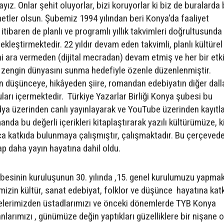
. Onlar şehit oluyorlar, bizi koruyorlar ki biz de buralarda
etler olsun. Şubemiz 1994 yılından beri Konya'da faaliyet
tibaren de planlı ve programlı yıllık takvimleri doğrultusunda 
çekleştirmektedir. 22 yıldır devam eden takvimli, planlı kültürel
hi ara vermeden (dijital mecradan) devam etmiş ve her bir etki
ün zengin dünyasını sunma hedefiyle özenle düzenlenmiştir.
adan düşünceye, hikâyeden şiire, romandan edebiyatın diğer dall
ları içermektedir. Türkiye Yazarlar Birliği Konya şubesi bu
dya üzerinden canlı yayınlayarak ve YouTube üzerinden kayıtl
anda bu değerli içerikleri kitaplaştırarak yazılı kültürümüze, k
a katkıda bulunmaya çalışmıştır, çalışmaktadır. Bu çerçeved
tap daha yayın hayatına dahil oldu.
Şubesinin kuruluşunun 30. yılında ,15. genel kurulumuzu yapma
in kültür, sanat edebiyat, folklor ve düşünce hayatına katk
elerimizden üstadlarımızı ve önceki dönemlerde TYB Konya
rımızı , günümüze değin yaptıkları güzelliklere bir nişane 