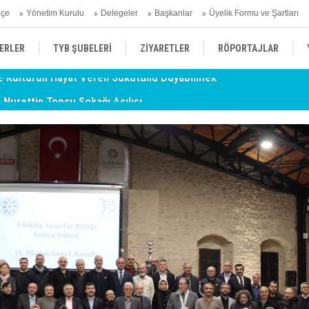
hçe
Yönetim Kurulu
Delegeler
Başkanlar
Üyelik Formu ve Şartları
ERLER
TYB ŞUBELERİ
ZİYARETLER
RÖPORTAJLAR
- Nurettin Topçu Sokağı Açılışı
TY
ÜYELERİMİZDEN HABERLER
KENDİNİ ARAYAN ŞEHİR
AÇIKLAMA