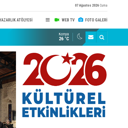
07 Ağustos 2026
Cuma
YAZARLIK ATÖLYESİ
WEB TV
FOTO GALERİ
Konya
B KONYA ŞUBESİ’NDE FOTOĞRAF DOLU BİR GÜN GERÇEKLEŞTİ
YAYINLAR
26 °C