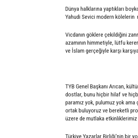
Dünya halklarına yaptıkları boykot
Yahudi Sevici modern köleleri
Vicdanın göklere çekildiğini za
azamının himmetiyle, lütfu kere
ve İslam gerçeğiyle karşı karşıy
TYB Genel Başkanı Arıcan, kültü
dostlar, bunu hiçbir hilaf ve h
paramız yok, pulumuz yok ama ço
ortak buluyoruz ve bereketli pr
üzere de mutlaka etkinliklerimiz 
Türkiye Yazarlar Birliği'nin bir 