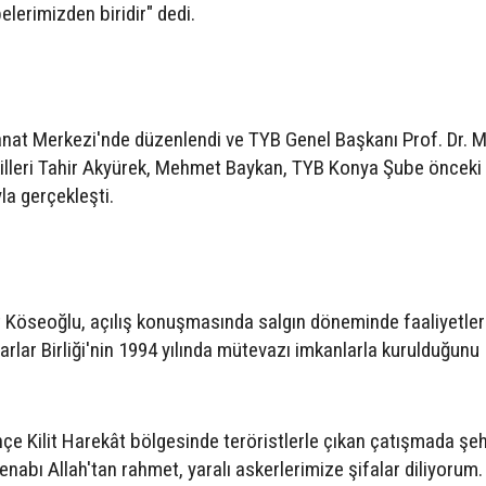
lerimizden biridir" dedi.
Sanat Merkezi'nde düzenlendi ve TYB Genel Başkanı Prof. Dr. 
ekilleri Tahir Akyürek, Mehmet Baykan, TYB Konya Şube öncek
yla gerçekleşti.
öseoğlu, açılış konuşmasında salgın döneminde faaliyetler
arlar Birliği'nin 1994 yılında mütevazı imkanlarla kurulduğunu
çe Kilit Harekât bölgesinde teröristlerle çıkan çatışmada şeh
bı Allah'tan rahmet, yaralı askerlerimize şifalar diliyorum