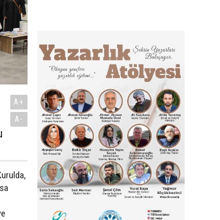
A+
A-
u
Kurulda,
usa
ve