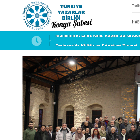
Tari
HAB
uyabilmek
Erzincan’da Kültür ve Edebiyat Zirvesi 