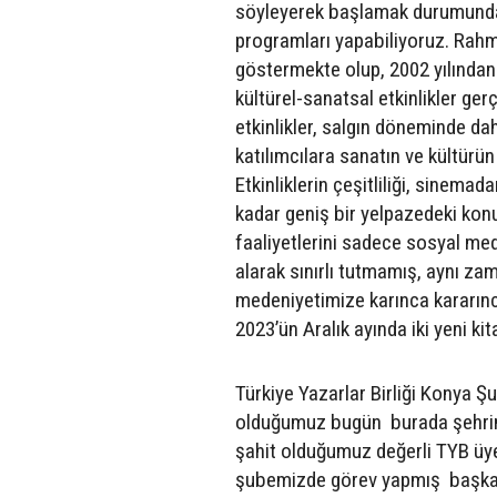
söyleyerek başlamak durumundayız
programları yapabiliyoruz. Rahm
göstermekte olup, 2002 yılından i
kültürel-sanatsal etkinlikler ger
etkinlikler, salgın döneminde da
katılımcılara sanatın ve kültür
Etkinliklerin çeşitliliği, sinem
kadar geniş bir yelpazedeki konu
faaliyetlerini sadece sosyal me
alarak sınırlı tutmamış, aynı zam
medeniyetimize karınca kararınc
2023’ün Aralık ayında iki yeni ki
Türkiye Yazarlar Birliği Konya 
olduğumuz bugün burada şehrimiz
şahit olduğumuz değerli TYB üy
şubemizde görev yapmış başkanla