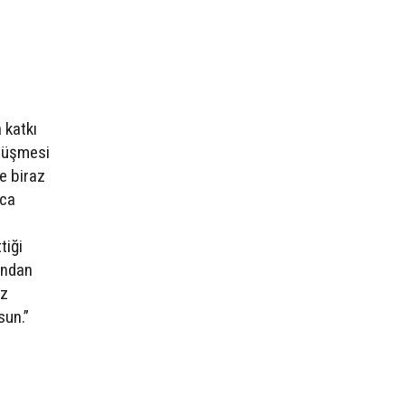
 katkı
ölüşmesi
de biraz
rca
tiği
ından
iz
sun.”