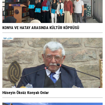
KONYA VE HATAY ARASINDA KÜLTÜR KÖPRÜSÜ
Hüseyin Öksüz Konyalı Onlar