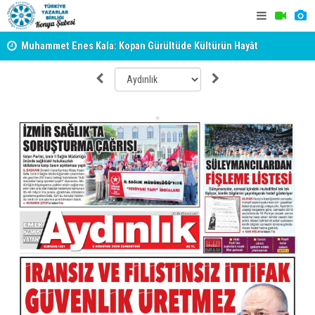
Muhammet Enes Kala: Kopan Gürültüde Kültürün Hayât
Erzincan’da
Veren Sükûtunu Duyabilmek
Sokağı Açıl