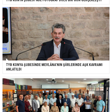
TYB KONYA ŞUBESİ’NDE FOTOĞRAF DOLU BİR GÜN GERÇEKLEŞTİ
TYB KONYA ŞUBESİNDE MEVLÂNA’NIN ŞİİRLERİNDE AŞK KAVRAMI
ANLATILDI