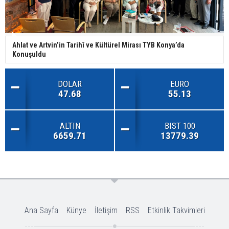
Ahlat ve Artvin’in Tarihî ve Kültürel Mirası TYB Konya’da
Konuşuldu
DOLAR
EURO
47.68
55.13
ALTIN
BIST 100
6659.71
13779.39
Ana Sayfa
Künye
İletişim
RSS
Etkinlik Takvimleri