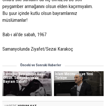
peygamber armağanını olsun elden kaçırmıyalım.
Bu şuur içinde kutlu olsun bayramlarınız
müslümanlar!
Bab-ı ali'de sabah, 1967
Samanyolunda Ziyafet/Sezai Karakoç
Önceki ve Sonraki Haberler
Ramazan Bayramınız Kutlu
İslam Mecmuası ve Yeni
Olsun. Süleymaniye’de
Türkiye
Bayram Sabahı