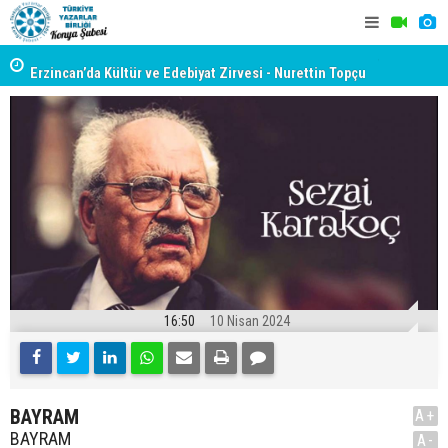
yât
Erzincan’da Kültür ve Edebiyat Zirvesi - Nurettin Topçu
TYB KONYA
Sokağı Açılışı
GERÇEKLE
16:50
10 Nisan 2024
BAYRAM
A+
BAYRAM
A-