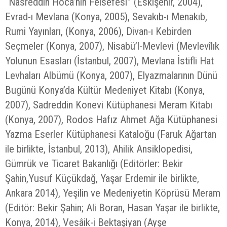
“Nasreddin Hoca’nın Felsefesi” (Eskişehir, 2004),
Evrad-ı Mevlana (Konya, 2005), Sevakıb-ı Menakıb,
Rumi Yayınları, (Konya, 2006), Divan-ı Kebirden
Seçmeler (Konya, 2007), Nisabü’l-Mevlevi (Mevlevîlık
Yolunun Esasları (İstanbul, 2007), Mevlana İstifli Hat
Levhaları Albümü (Konya, 2007), Elyazmalarının Dünü
Bugünü Konya’da Kültür Medeniyet Kitabı (Konya,
2007), Sadreddin Konevi Kütüphanesi Meram Kitabı
(Konya, 2007), Rodos Hafız Ahmet Ağa Kütüphanesi
Yazma Eserler Kütüphanesi Kataloğu (Faruk Ağartan
ile birlikte, İstanbul, 2013), Ahilik Ansiklopedisi,
Gümrük ve Ticaret Bakanlığı (Editörler: Bekir
Şahin,Yusuf Küçükdağ, Yaşar Erdemir ile birlikte,
Ankara 2014), Yeşilin ve Medeniyetin Köprüsü Meram
(Editör: Bekir Şahin; Ali Boran, Hasan Yaşar ile birlikte,
Konya, 2014), Vesâik-i Bektaşiyan (Ayşe