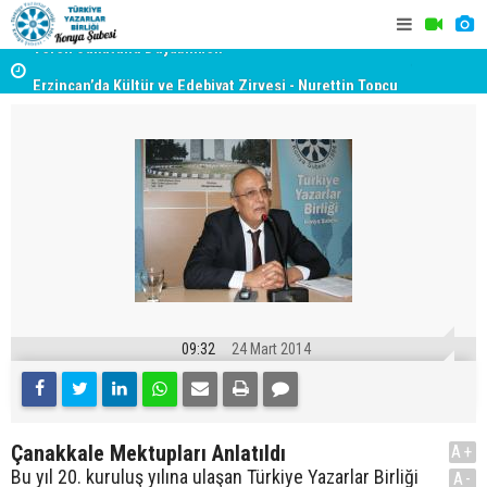
yât
Erzincan’da Kültür ve Edebiyat Zirvesi - Nurettin Topçu
TYB KONYA
Sokağı Açılışı
GERÇEKLE
09:32
24 Mart 2014
Çanakkale Mektupları Anlatıldı
A+
Bu yıl 20. kuruluş yılına ulaşan Türkiye Yazarlar Birliği
A-