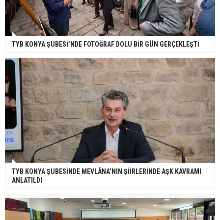
TYB KONYA ŞUBESİ’NDE FOTOĞRAF DOLU BİR GÜN GERÇEKLEŞTİ
TYB KONYA ŞUBESİNDE MEVLÂNA’NIN ŞİİRLERİNDE AŞK KAVRAMI
ANLATILDI