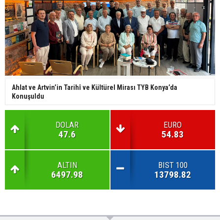
Ahlat ve Artvin’in Tarihî ve Kültürel Mirası TYB Konya’da
Konuşuldu
DOLAR
EURO
47.6
54.83
ALTIN
BIST 100
6497.98
13798.82