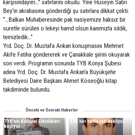
karşısındayım..." satırlarını okudu. Yine Hüseyin Sabri
Bey'in akrabasına gönderdiği şu satırlara dikkat çekti:
"...Balkan Muhaberesinde pak nasiyemize haksız bir
suretle sürülen o lekeyi hamd olsun kanımızla sildik,
temizledik..."
Yrd. Doç. Dr. Mustafa Arıkan konuşmasını Mehmet
Akife Fatiha göndererek ve Çanakkale şiirini okuyarak
son verdi. Programın sonunda TYB Konya Şubesi
adına Yrd. Doç. Dr. Mustafa Arıkan'a Büyükşehir
Belediyesi Daire Başkanı Ahmet Köseoğlu kitap
takdiminde bulundu.
Önceki ve Sonraki Haberler
TYB'nin Kültürel Etkinlikleri
TYB her hafta sizi bekliyor
başlıyor