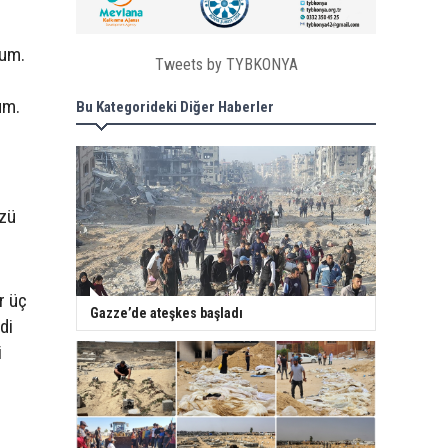
rum.
Tweets by TYBKONYA
ı
um.
Bu Kategorideki Diğer Haberler
üzü
r üç
Gazze’de ateşkes başladı
di
i