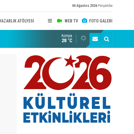
06 Ağustos 2026
Perşembe
YAZARLIK ATÖLYESİ
WEB TV
FOTO GALERİ
Konya
B KONYA ŞUBESİ’NDE FOTOĞRAF DOLU BİR GÜN GERÇEKLEŞTİ
YAYINLAR
28 °C