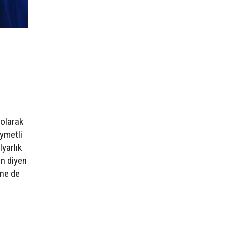
 olarak
ıymetli
lyarlık
ın diyen
 ne de