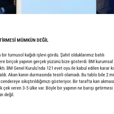
ETİRMESİ MÜMKÜN DEĞİL
ir turnusol kağıdı işlevi gördü. Şahit olduklarımız batılı
ere birçok yapının gerçek yüzünü bize gösterdi. BM kurumsal
tı. BM Genel Kurulu'nda 121 evet oyu ile kabul edilen karar k
ldı. Akan kanın durmasında tesirli olamadı. Bu tablo bile 2 mi
cendereye sıkıştırıldığımızı gösteriyor. Bir tarafta kan akmas
çık çek veren 3-5 ülke var. Böyle bir yapının ne barışı getirmesi
n değil.