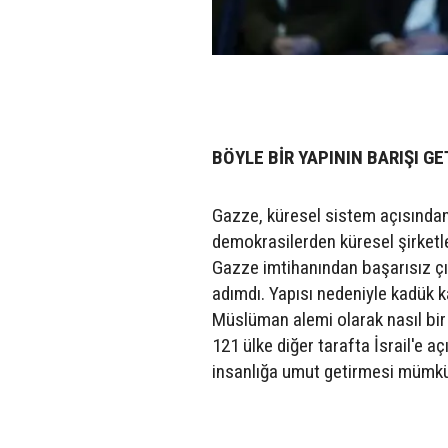
BÖYLE BİR YAPININ BARIŞI G
Gazze, küresel sistem açısından b
demokrasilerden küresel şirketl
Gazze imtihanından başarısız çık
adımdı. Yapısı nedeniyle kadük ka
Müslüman alemi olarak nasıl bir 
121 ülke diğer tarafta İsrail'e a
insanlığa umut getirmesi mümkü