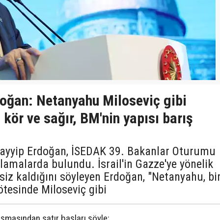
ğan: Netanyahu Miloseviç gibi
 kör ve sağır, BM'nin yapısı barış
yyip Erdoğan, İSEDAK 39. Bakanlar Oturumu
lamalarda bulundu. İsrail'in Gazze'ye yönelik
ssiz kaldığını söyleyen Erdoğan, "Netanyahu, bi
tesinde Miloseviç gibi
masından satır başları şöyle: