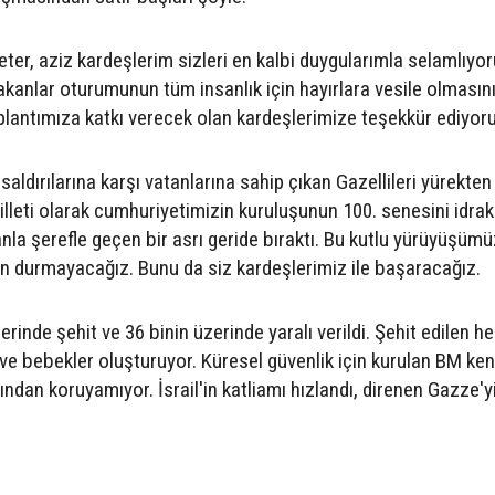
eter, aziz kardeşlerim sizleri en kalbi duygularımla selamlıyo
 bakanlar oturumunun tüm insanlık için hayırlara vesile olmasın
 toplantımıza katkı verecek olan kardeşlerimize teşekkür ediyor
 saldırılarına karşı vatanlarına sahip çıkan Gazellileri yürekten
lleti olarak cumhuriyetimizin kuruluşunun 100. senesini idrak
nla şerefle geçen bir asrı geride bıraktı. Bu kutlu yürüyüşüm
an durmayacağız. Bunu da siz kardeşlerimiz ile başaracağız.
üzerinde şehit ve 36 binin üzerinde yaralı verildi. Şehit edilen he
r ve bebekler oluşturuyor. Küresel güvenlik için kurulan BM ken
ğından koruyamıyor. İsrail'in katliamı hızlandı, direnen Gazze'y