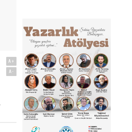
A+
A-
r