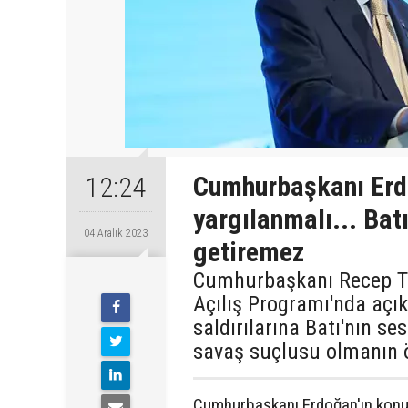
Cumhurbaşkanı Erdo
12:24
yargılanmalı... Batı
04 Aralık 2023
getiremez
Cumhurbaşkanı Recep Ta
Açılış Programı'nda açık
saldırılarına Batı'nın se
savaş suçlusu olmanın ö
Cumhurbaşkanı Erdoğan'ın konuş