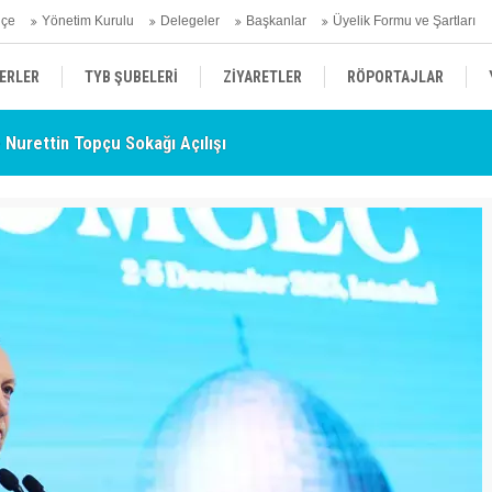
hçe
Yönetim Kurulu
Delegeler
Başkanlar
Üyelik Formu ve Şartları
ERLER
TYB ŞUBELERİ
ZİYARETLER
RÖPORTAJLAR
- Nurettin Topçu Sokağı Açılışı
TY
ÜYELERİMİZDEN HABERLER
KENDİNİ ARAYAN ŞEHİR
AÇIKLAMA