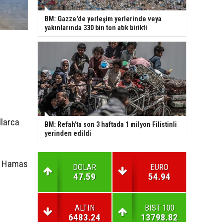
BM: Gazze'de yerleşim yerlerinde veya
yakınlarında 330 bin ton atık birikti
llarca
BM: Refah'ta son 3 haftada 1 milyon Filistinli
yerinden edildi
nü Hamas
DOLAR
EURO
47.59
54.94
ALTIN
BIST 100
6483.24
13798.82