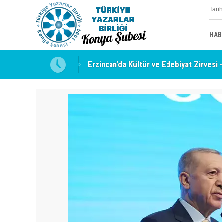
Tari
HAB
uyabilmek
Erzincan’da Kültür ve Edebiyat Zirvesi 