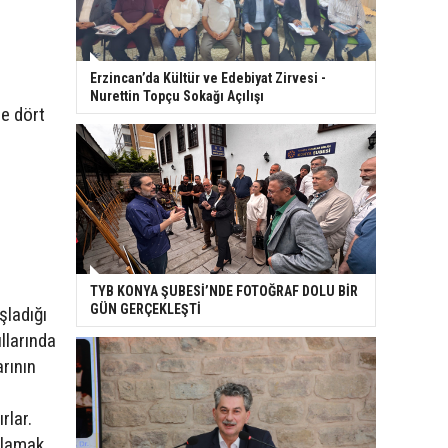
Erzincan’da Kültür ve Edebiyat Zirvesi -
Nurettin Topçu Sokağı Açılışı
ne dört
TYB KONYA ŞUBESİ’NDE FOTOĞRAF DOLU BİR
GÜN GERÇEKLEŞTİ
şladığı
llarında
arının
rlar.
şılamak