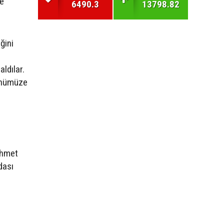
re
6490.3
13798.82
ğini
ldılar.
günümüze
Ahmet
dası