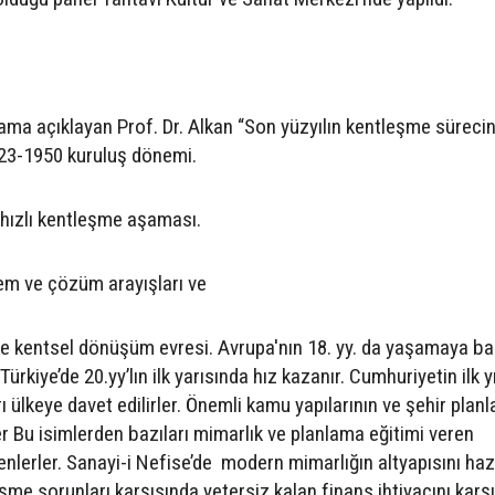
şama açıklayan Prof. Dr. Alkan “Son yüzyılın kentleşme süreci
923-1950 kuruluş dönemi.
hızlı kentleşme aşaması.
m ve çözüm arayışları ve
e kentsel dönüşüm evresi. Avrupa'nın 18. yy. da yaşamaya ba
kiye’de 20.yy’lın ilk yarısında hız kazanır. Cumhuriyetin ilk yı
 ülkeye davet edilirler. Önemli kamu yapılarının ve şehir planl
er Bu isimlerden bazıları mimarlık ve planlama eğitimi veren
nlerler. Sanayi-i Nefise’de modern mimarlığın altyapısını hazı
eşme sorunları karşısında yetersiz kalan finans ihtiyacını kar