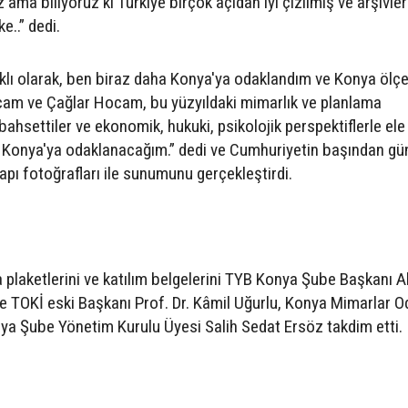
ama biliyoruz ki Türkiye birçok açıdan iyi çizilmiş ve arşivle
e..” dedi.
klı olarak, ben biraz daha Konya'ya odaklandım ve Konya ölçe
am ve Çağlar Hocam, bu yüzyıldaki mimarlık ve planlama
ahsettiler ve ekonomik, hukuki, psikolojik perspektiflerle ele a
k, Konya'ya odaklanacağım.” dedi ve Cumhuriyetin başından 
apı fotoğrafları ile sunumunu gerçekleştirdi.
 plaketlerini ve katılım belgelerini TYB Konya Şube Başkanı 
 TOKİ eski Başkanı Prof. Dr. Kâmil Uğurlu, Konya Mimarlar O
a Şube Yönetim Kurulu Üyesi Salih Sedat Ersöz takdim etti.