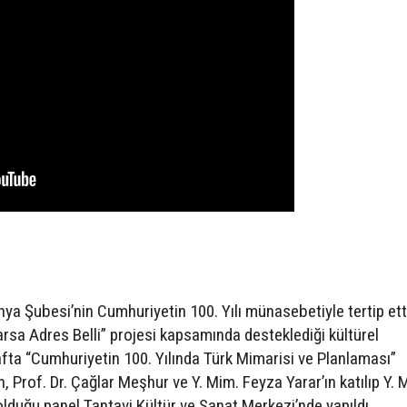
nya Şubesi’nin Cumhuriyetin 100. Yılı münasebetiyle tertip ett
Varsa Adres Belli” projesi kapsamında desteklediği kültürel
hafta “Cumhuriyetin 100. Yılında Türk Mimarisi ve Planlaması”
, Prof. Dr. Çağlar Meşhur ve Y. Mim. Feyza Yarar’ın katılıp Y. 
lduğu panel Tantavi Kültür ve Sanat Merkezi’nde yapıldı.