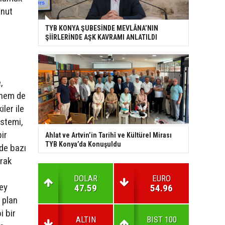
onut
TYB KONYA ŞUBESİNDE MEVLÂNA’NIN
ŞİİRLERİNDE AŞK KAVRAMI ANLATILDI
,
n hem de
ler ile
istemi,
ir
Ahlat ve Artvin’in Tarihî ve Kültürel Mirası
TYB Konya’da Konuşuldu
nde bazı
arak
DOLAR
EURO
şey
47.59
54.96
 plan
i bir
ALTIN
BIST 100