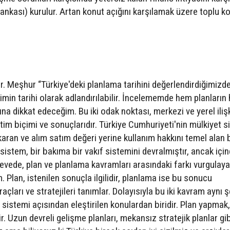
ankası) kurulur. Artan konut açığını karşılamak üzere toplu k
. Meşhur “Türkiye'deki planlama tarihini değerlendirdiğimizde
limin tarihi olarak adlandırılabilir. İncelememde hem planları
a dikkat edeceğim. Bu iki odak noktası, merkezi ve yerel ilişki
tim biçimi ve sonuçlarıdır. Türkiye Cumhuriyeti'nin mülkiyet s
karan ve alım satım değeri yerine kullanım hakkını temel alan b
sistem, bir bakıma bir vakıf sistemini devralmıştır, ancak içi
evede, plan ve planlama kavramları arasındaki farkı vurgulay
Plan, istenilen sonuçla ilgilidir, planlama ise bu sonucu
açları ve stratejileri tanımlar. Dolayısıyla bu iki kavram aynı 
 sistemi açısından eleştirilen konulardan biridir. Plan yapmak,
r. Uzun devreli gelişme planları, mekansız stratejik planlar gib