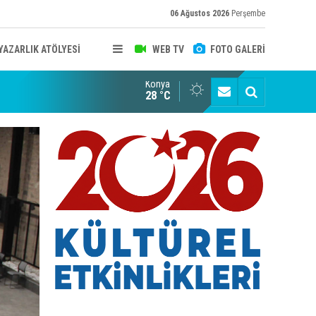
06 Ağustos 2026
Perşembe
YAZARLIK ATÖLYESİ
WEB TV
FOTO GALERİ
Konya
B KONYA ŞUBESİ’NDE FOTOĞRAF DOLU BİR GÜN GERÇEKLEŞTİ
YAYINLAR
28 °C