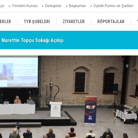
hçe
Yönetim Kurulu
Delegeler
Başkanlar
Üyelik Formu ve Şartları
ERLER
TYB ŞUBELERİ
ZİYARETLER
RÖPORTAJLAR
- Nurettin Topçu Sokağı Açılışı
TY
ÜYELERİMİZDEN HABERLER
KENDİNİ ARAYAN ŞEHİR
AÇIKLAMA