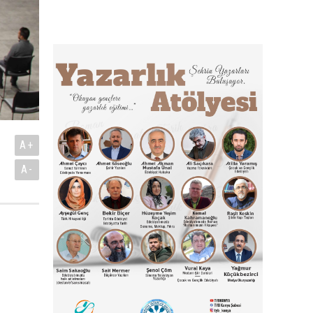
A+
A-