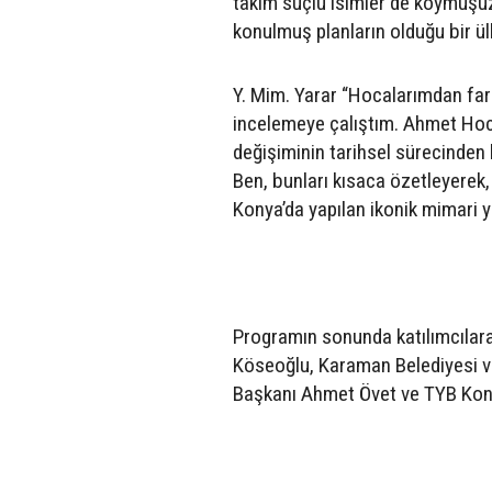
takım suçlu isimler de koymuşuz 
konulmuş planların olduğu bir ülk
Y. Mim. Yarar “Hocalarımdan far
incelemeye çalıştım. Ahmet Hoc
değişiminin tarihsel sürecinden b
Ben, bunları kısaca özetleyere
Konya’da yapılan ikonik mimari y
Programın sonunda katılımcılara
Köseoğlu, Karaman Belediyesi ve
Başkanı Ahmet Övet ve TYB Kony