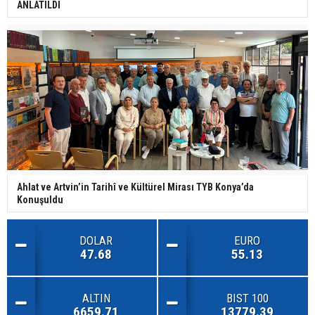
ANLATILDI
Ahlat ve Artvin’in Tarihî ve Kültürel Mirası TYB Konya’da
Konuşuldu
DOLAR
EURO
47.68
55.13
ALTIN
BIST 100
6659.71
13779.39