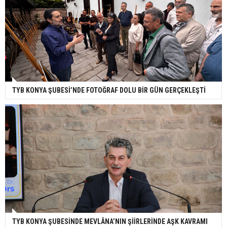
TYB KONYA ŞUBESİ’NDE FOTOĞRAF DOLU BİR GÜN GERÇEKLEŞTİ
TYB KONYA ŞUBESİNDE MEVLÂNA’NIN ŞİİRLERİNDE AŞK KAVRAMI