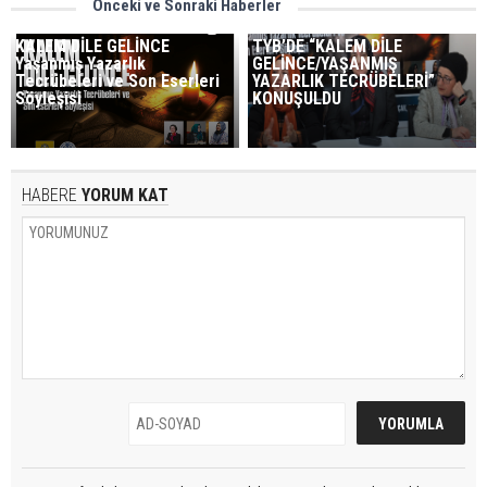
Önceki ve Sonraki Haberler
KALEM DİLE GELİNCE
TYB’DE “KALEM DİLE
Yaşanmış Yazarlık
GELİNCE/YAŞANMIŞ
Tecrübeleri ve Son Eserleri
YAZARLIK TECRÜBELERİ”
Söyleşisi
KONUŞULDU
HABERE
YORUM KAT