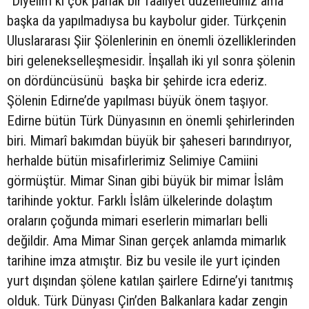
“Diyelim ki çok parlak bir faaliyet düzenlediniz ama
başka da yapılmadıysa bu kaybolur gider. Türkçenin
Uluslararası Şiir Şölenlerinin en önemli özelliklerinden
biri gelenekselleşmesidir. İnşallah iki yıl sonra şölenin
on dördüncüsünü başka bir şehirde icra ederiz.
Şölenin Edirne’de yapılması büyük önem taşıyor.
Edirne bütün Türk Dünyasının en önemli şehirlerinden
biri. Mimarî bakımdan büyük bir şaheseri barındırıyor,
herhalde bütün misafirlerimiz Selimiye Camiini
görmüştür. Mimar Sinan gibi büyük bir mimar İslâm
tarihinde yoktur. Farklı İslâm ülkelerinde dolaştım
oraların çoğunda mimari eserlerin mimarları belli
değildir. Ama Mimar Sinan gerçek anlamda mimarlık
tarihine imza atmıştır. Biz bu vesile ile yurt içinden
yurt dışından şölene katılan şairlere Edirne’yi tanıtmış
olduk. Türk Dünyası Çin’den Balkanlara kadar zengin