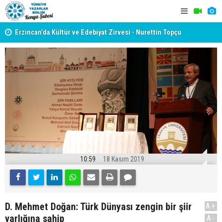
yât
Erzincan’da Kültür ve Edebiyat Zirvesi - Nurettin Topçu
TYB KONYA
Sokağı Açılışı
GERÇEKLE
10:59
18 Kasım 2019
D. Mehmet Doğan: Türk Dünyası zengin bir şiir
A+
varlığına sahip
A-