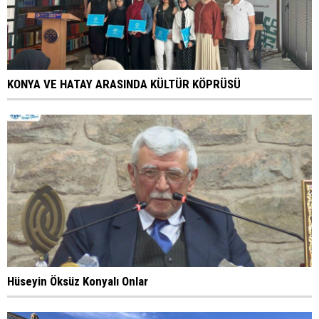
KONYA VE HATAY ARASINDA KÜLTÜR KÖPRÜSÜ
Hüseyin Öksüz Konyalı Onlar