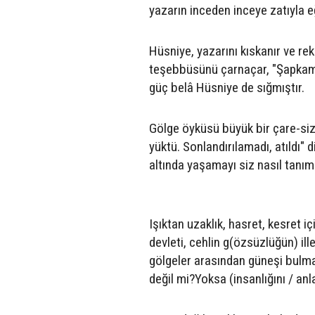
yazarın inceden inceye zatıyla e
Hüsniye, yazarını kıskanır ve r
teşebbüsünü çarnaçar, "Şapkamın
güç belâ Hüsniye de sığmıştır.
Gölge öyküsü büyük bir çare-sizl
yüktü. Sonlandırılamadı, atıldı
altında yaşamayı siz nasıl tanım
Işıktan uzaklık, hasret, kesret iç
devleti, cehlin g(özsüzlüğün) il
gölgeler arasından güneşi bulm
değil mi?Yoksa (insanlığını / an