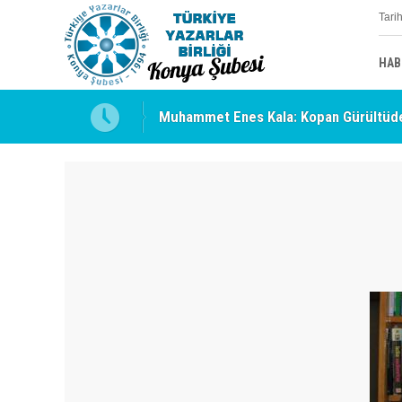
Tari
HAB
Muhammet Enes Kala: Kopan Gürültüde
Erzincan’da Kültür ve Edebiyat Zirvesi 