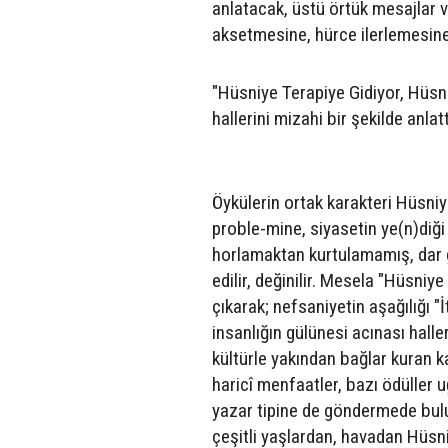
anlatacak, üstü örtük mesajlar 
aksetmesine, hürce ilerlemesine 
"Hüsniye Terapiye Gidiyor, Hüsn
hallerini mizahi bir şekilde anla
Öykülerin ortak karakteri Hüsniy
proble-mine, siyasetin ye(n)diği
horlamaktan kurtulamamış, dar g
edilir, değinilir. Mesela "Hüsni
çıkarak; nefsaniyetin aşağılığı "İ
insanlığın gülünesi acınası halle
kültürle yakından bağlar kuran k
haricî menfaatler, bazı ödüller u
yazar tipine de göndermede bulu
çeşitli yaşlardan, havadan Hüsni