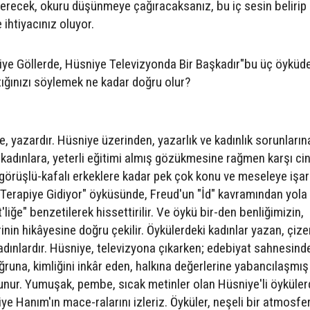
verecek, okuru düşünmeye çağıracaksanız, bu iç sesin belirip
ihtiyacınız oluyor.
iye Göllerde, Hüsniye Televizyonda Bir Başkadır"bu üç öyküd
ttığınızı söylemek ne kadar doğru olur?
e, yazardır. Hüsniye üzerinden, yazarlık ve kadınlık sorunların
 kadınlara, yeterli eğitimi almış gözükmesine rağmen karşı cin
örüşlü-kafalı erkeklere kadar pek çok konu ve meseleye işar
ye Terapiye Gidiyor" öyküsünde, Freud'un "İd" kavramından yola
t'liğe" benzetilerek hissettirilir. Ve öykü bir-den benliğimizin,
rinin hikâyesine doğru çekilir. Öykülerdeki kadınlar yazan, çize
adınlardır. Hüsniye, televizyona çıkarken; edebiyat sahnesind
ğruna, kimliğini inkâr eden, halkına değerlerine yabancılaşmış
nur. Yumuşak, pembe, sıcak metinler olan Hüsniye'li öyküler
ye Hanım'ın mace-ralarını izleriz. Öyküler, neşeli bir atmosfe