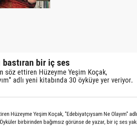
 bastıran bir iç ses
an söz ettiren Hüzeyme Yeşim Koçak,
m" adlı yeni kitabında 30 öyküye yer veriyor.
ttiren Hüzeyme Yeşim Koçak, "Edebiyatçıysam Ne Olayım" adlı
 Öyküler birbirinden bağımsız görünse de yazar, bir iç ses yak