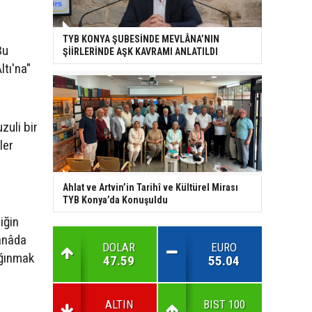
TYB KONYA ŞUBESİNDE MEVLÂNA’NIN
Bu
ŞİİRLERİNDE AŞK KAVRAMI ANLATILDI
tı'na"
zuli bir
ler
Ahlat ve Artvin’in Tarihî ve Kültürel Mirası
TYB Konya’da Konuşuldu
iğin
mânâda
DOLAR
EURO
ığınmak
47.59
55.04
ALTIN
BIST 100