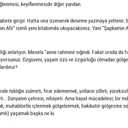
ğlenmesi, keyiflenmesidir diğer yandan.
ekabete girişir. Hatta ona özenerek deneme yazmaya yeltenir. 
 Altı" isimli yeni kitabımda okuyacaksınız. Yani "Şapkamın Al
iği anlatıyor. Mesela "anne rahmine sığındı. Fakat orada da fu
" diyorsunuz. Özgüveni, yaşam özü ve özgürlüğü olmadan gölge
lardınız?
inde tekliğin zulmeti, firar edememek, yolların zilleti, yüreksizl
leti... Dünyanın çehresi, nihayeti. Ama hayat mücadelesi; bir 
ak, muhabbetle içlenmek gölgelenmek, hakikatin gölgesine s
lamlı) yaşamak başka ne ki.