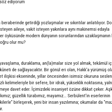
 söz ediyorum
eraberinde getirdiği yozlaşmalar ve sıkıntılar anlatılıyor. Do
teyen aileye, vakit isteyen yakınlara aynı makinemsi edayla
kiler öyküsünde modern dünyanın sorunlarından uzaklaşmanın b
doğru olur mu?
 yavaşlama, duraklama, an(la)malar size yol almak, tekâmül iç
ükûneti de sağlayacaktır. Bir gönül eri olan, Hakk'a yürümüş ol
ilişkisi ekseninde, yıllar öncesinden isimsiz okuruna sesleni
azlı kelimeleriyle bir sefere, bir idrak, yükseklik noktasına, yal
ye davet eder. İçimizdeki insaniyet özüne dikkat çeker. Aşk
âkımız; güzellik türabımız, mayamız... Serbülent'in eserlerinin
dekilerle" birleşerek, yeni bir insan yazılımına; okumalar da "m
r.