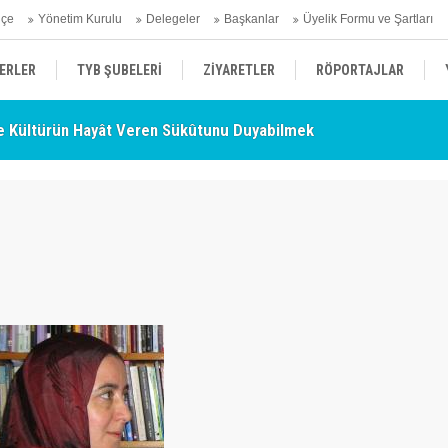
hçe
Yönetim Kurulu
Delegeler
Başkanlar
Üyelik Formu ve Şartları
ERLER
TYB ŞUBELERİ
ZİYARETLER
RÖPORTAJLAR
 Kültürün Hayât Veren Sükûtunu Duyabilmek
TY
- Nurettin Topçu Sokağı Açılışı
ÜYELERİMİZDEN HABERLER
KENDİNİ ARAYAN ŞEHİR
AÇIKLAMA