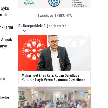
 öykü
m ile
Tweets by TYBKONYA
Bu Kategorideki Diğer Haberler
kılarını
. Ancak
zmaya
Muhammet Enes Kala: Kopan Gürültüde
ini,
Kültürün Hayât Veren Sükûtunu Duyabilmek
levler