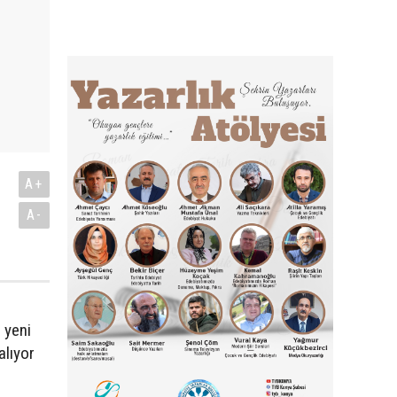
A+
A-
 yeni
alıyor