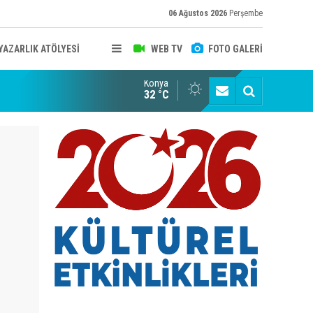
06 Ağustos 2026
Perşembe
YAZARLIK ATÖLYESİ
WEB TV
FOTO GALERİ
Konya
B KONYA ŞUBESİ’NDE FOTOĞRAF DOLU BİR GÜN GERÇEKLEŞTİ
YAYINLAR
32 °C