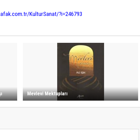
isafak.com.tr/KulturSanat/?i=246793
ı
Mevlevi Mektupları