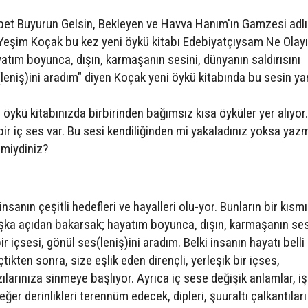
bet Buyurun Gelsin, Bekleyen ve Havva Hanım'ın Gamzesi adlı
Yeşim Koçak bu kez yeni öykü kitabı Edebiyatçıysam Ne Olayı
atım boyunca, dışın, karmaşanın sesini, dünyanın saldırısını
(leniş)ini aradım" diyen Koçak yeni öykü kitabında bu sesin yan
öykü kitabınızda birbirinden bağımsız kısa öyküler yer alıyor
ir iç ses var. Bu sesi kendiliğinden mi yakaladınız yoksa ya
 miydiniz?
anın çeşitli hedefleri ve hayalleri olu-yor. Bunların bir kısmı
şka açıdan bakarsak; hayatım boyunca, dışın, karmaşanın ses
r içsesi, gönül ses(leniş)ini aradım. Belki insanın hayatı belli
kten sonra, size eşlik eden dirençli, yerleşik bir içses,
ılarınıza sinmeye başlıyor. Ayrıca iç sese değişik anlamlar, iş
eğer derinlikleri terennüm edecek, dipleri, şuuraltı çalkantıları