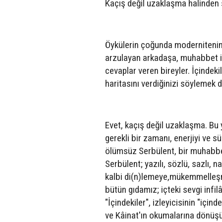
Kaçış değil uzaklaşma halinden
Öykülerin çoğunda modernitenin b
arzulayan arkadaşa, muhabbet is
cevaplar veren bireyler. İçinde
haritasını verdiğinizi söylemek 
Evet, kaçış değil uzaklaşma. Bu
gerekli bir zamanı, enerjiyi ve s
ölümsüz Serbülent, bir muhabbet 
Serbülent; yazılı, sözlü, sazlı, n
kalbi di(n)lemeye,mükemmelleşme
bütün gıdamız; içteki sevgi infil
"İçindekiler", izleyicisinin "için
ve Kâinat'ın okumalarına dönüşü