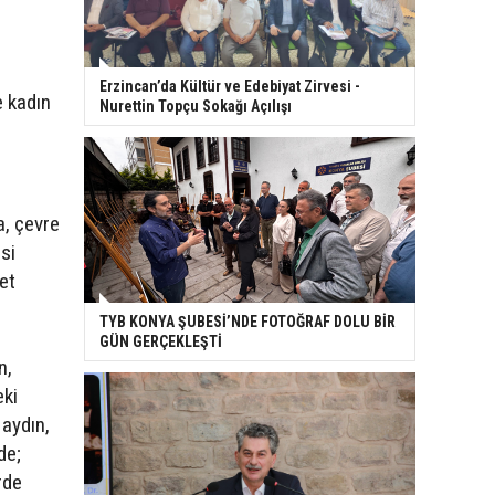
Erzincan’da Kültür ve Edebiyat Zirvesi -
e kadın
Nurettin Topçu Sokağı Açılışı
a, çevre
si
et
TYB KONYA ŞUBESİ’NDE FOTOĞRAF DOLU BİR
GÜN GERÇEKLEŞTİ
n,
eki
 aydın,
de;
rde