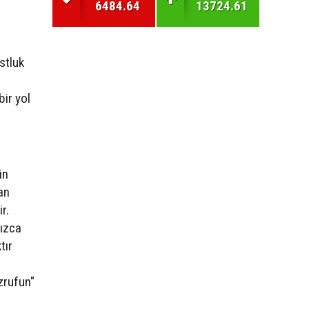
6484.64
13724.61
stluk
ir yol
in
an
r.
nızca
tır
azrufun"