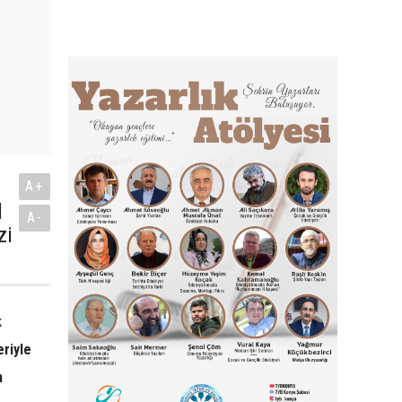
A+
l
A-
zi
k
eriyle
n