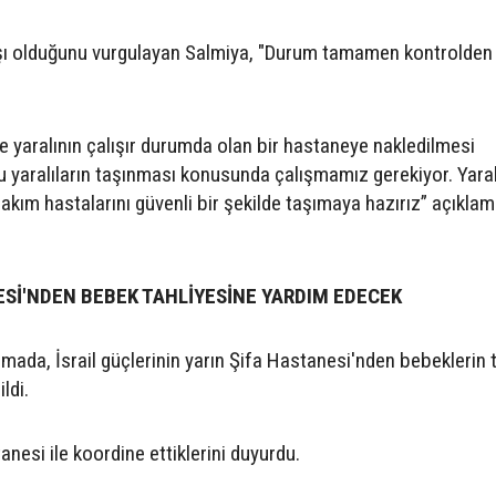
şı olduğunu vurgulayan Salmiya, "Durum tamamen kontrolden ç
 yaralının çalışır durumda olan bir hastaneye nakledilmesi
u yaralıların taşınması konusunda çalışmamız gerekiyor. Yaralı
kım hastalarını güvenli bir şekilde taşımaya hazırız” açıklam
ESİ'NDEN BEBEK TAHLİYESİNE YARDIM EDECEK
amada, İsrail güçlerinin yarın Şifa Hastanesi'nden bebeklerin 
ldi.
tanesi ile koordine ettiklerini duyurdu.