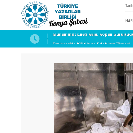
Tari
HAB
uyabilmek
Erzincan’da Kültür ve Edebiyat Zirvesi 