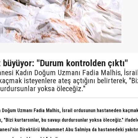
z büyüyor: "Durum kontrolden çıktı"
tanesi Kadın Doğum Uzmanı Fadia Malhis, İsrai
mak isteyenlere ateş açtığını belirterek, "Bi
durdursunlar yoksa öleceğiz."
ın Doğum Uzmanı Fadia Malhis, İsrail ordusunun hastaneden kaçma
, "Bizi kurtarsınlar, bu savaşı durdursunlar yoksa öleceğiz." ifadel
tanesi’nin Direktörü Muhammet Abu Salmiya da hastanedeki yakıtı