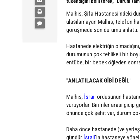
tükendiğini belirterek, "Durum tam
Malhis, Şifa Hastanesi'ndeki du
ulaşılamayan Malhis, telefon hatl
görüşmede son durumu anlattı.
Hastanede elektriğin olmadığını
durumunun çok tehlikeli bir boy
entübe, bir bebek öğleden sonra 
"ANLATILACAK GİBİ DEĞİL"
Malhis,
İsrail
ordusunun hastane ç
vuruyorlar. Birimler arası gidip 
önünde çok şehit var, durum çok kö
Daha önce hastanede (ve yerleşk
gündür
İsrail
'in hastaneye yöneli