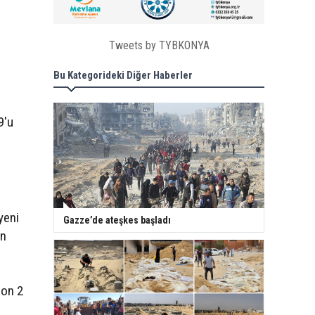
Tweets by TYBKONYA
Bu Kategorideki Diğer Haberler
9'u
yeni
Gazze’de ateşkes başladı
in
son 2