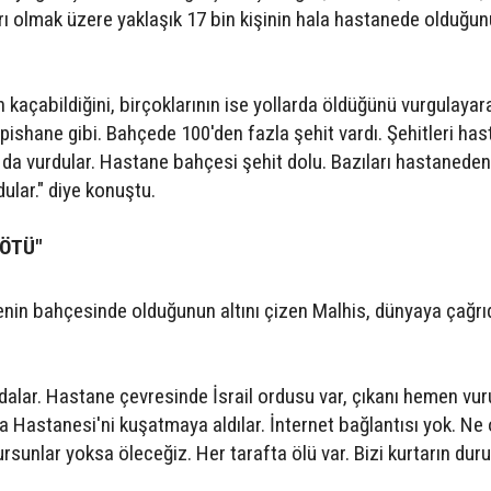
rı olmak üzere yaklaşık 17 bin kişinin hala hastanede olduğun
 kaçabildiğini, birçoklarının ise yollarda öldüğünü vurgulayar
pishane gibi. Bahçede 100'den fazla şehit vardı. Şehitleri ha
a vurdular. Hastane bahçesi şehit dolu. Bazıları hastaneden
dular." diye konuştu.
KÖTÜ"
nenin bahçesinde olduğunun altını çizen Malhis, dünyaya çağrı
dalar. Hastane çevresinde İsrail ordusu var, çıkanı hemen vur
fa Hastanesi'ni kuşatmaya aldılar. İnternet bağlantısı yok. Ne
ursunlar yoksa öleceğiz. Her tarafta ölü var. Bizi kurtarın du