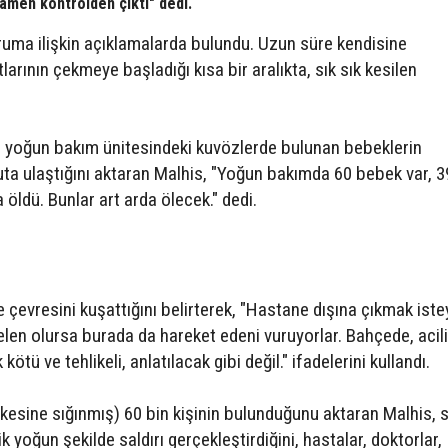
amen kontrolden çıktı" dedi.
ruma ilişkin açıklamalarda bulundu. Uzun süre kendisine
arının çekmeye başladığı kısa bir aralıkta, sık sık kesilen
, yoğun bakım ünitesindeki kuvözlerde bulunan bebeklerin
uta ulaştığını aktaran Malhis, "Yoğun bakımda 60 bebek var, 3
öldü. Bunlar art arda ölecek." dedi.
evresini kuşattığını belirterek, "Hastane dışına çıkmak iste
gelen olursa burada da hareket edeni vuruyorlar. Bahçede, acil
tü ve tehlikeli, anlatılacak gibi değil." ifadelerini kullandı.
esine sığınmış) 60 bin kişinin bulunduğunu aktaran Malhis, 
k yoğun şekilde saldırı gerçekleştirdiğini, hastalar, doktorlar,