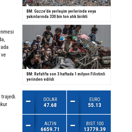
BM: Gazze'de yerleşim yerlerinde veya
yakınlarında 330 bin ton atık birikti
kenmesi
da,
rada
 ve
BM: Refah'ta son 3 haftada 1 milyon Filistinli
yerinden edildi
trajedi.
DOLAR
EURO
ukur
47.68
55.13
ALTIN
BIST 100
6659.71
13779.39