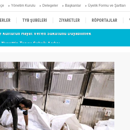
hçe
Yönetim Kurulu
Delegeler
Başkanlar
Üyelik Formu ve Şartları
ERLER
TYB ŞUBELERİ
ZİYARETLER
RÖPORTAJLAR
- Nurettin Topçu Sokağı Açılışı
TY
ÜYELERİMİZDEN HABERLER
KENDİNİ ARAYAN ŞEHİR
AÇIKLAMA