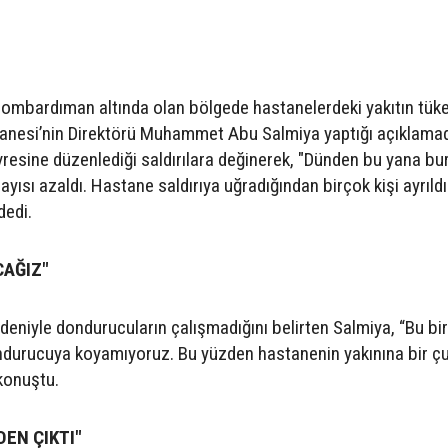
 bombardıman altında olan bölgede hastanelerdeki yakıtın tü
stanesi’nin Direktörü Muhammet Abu Salmiya yaptığı açıklama
evresine düzenlediği saldırılara değinerek, "Dünden bu yana bu
sayısı azaldı. Hastane saldırıya uğradığından birçok kişi ayrıldı
dedi.
CAĞIZ"
niyle dondurucuların çalışmadığını belirten Salmiya, “Bu bir 
dondurucuya koyamıyoruz. Bu yüzden hastanenin yakınına bir ç
konuştu.
EN ÇIKTI"