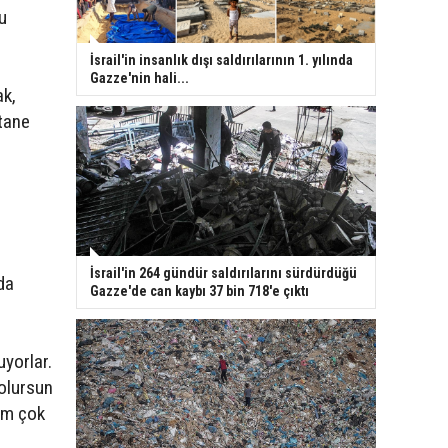
u
İsrail'in insanlık dışı saldırılarının 1. yılında
Gazze'nin hali...
ak,
stane
İsrail'in 264 gündür saldırılarını sürdürdüğü
da
Gazze'de can kaybı 37 bin 718'e çıktı
uyorlar.
 olursun
rum çok