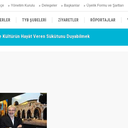
hçe
Yönetim Kurulu
Delegeler
Başkanlar
Üyelik Formu ve Şartları
ERLER
TYB ŞUBELERİ
ZİYARETLER
RÖPORTAJLAR
 Kültürün Hayât Veren Sükûtunu Duyabilmek
TY
- Nurettin Topçu Sokağı Açılışı
ÜYELERİMİZDEN HABERLER
KENDİNİ ARAYAN ŞEHİR
AÇIKLAMA