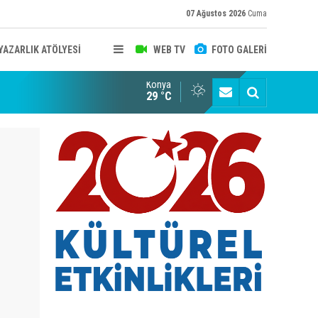
07 Ağustos 2026
Cuma
YAZARLIK ATÖLYESİ
WEB TV
FOTO GALERİ
Konya
B KONYA ŞUBESİ’NDE FOTOĞRAF DOLU BİR GÜN GERÇEKLEŞTİ
YAYINLAR
29 °C