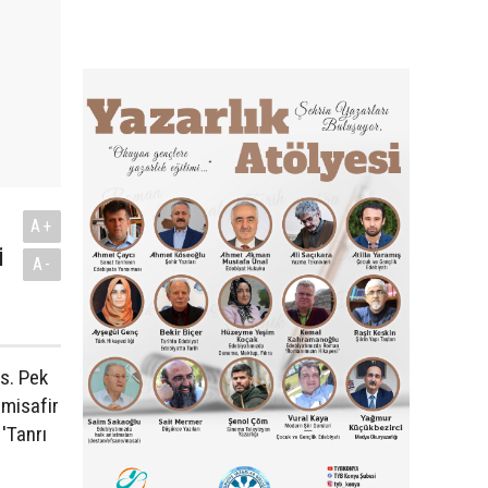
A+
i
A-
üs. Pek
 misafir
'Tanrı