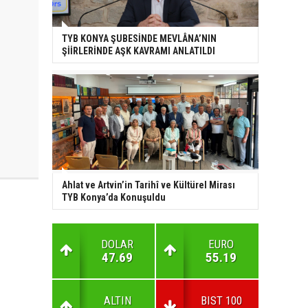
TYB KONYA ŞUBESİNDE MEVLÂNA’NIN
ŞİİRLERİNDE AŞK KAVRAMI ANLATILDI
Ahlat ve Artvin’in Tarihî ve Kültürel Mirası
TYB Konya’da Konuşuldu
DOLAR
EURO
47.69
55.19
ALTIN
BIST 100