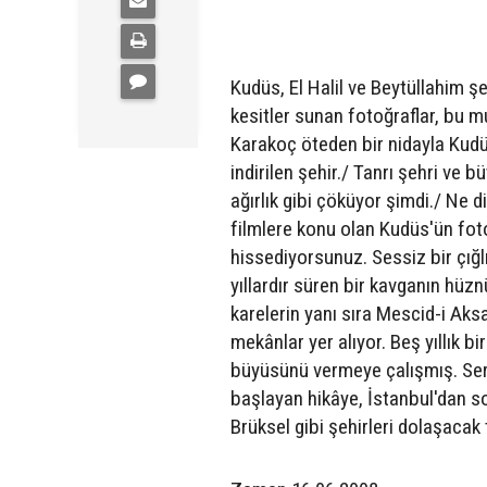
Kudüs, El Halil ve Beytüllahim ş
kesitler sunan fotoğraflar, bu m
Karakoç öteden bir nidayla Kudüs
indirilen şehir./ Tanrı şehri ve b
ağırlık gibi çöküyor şimdi./ Ne d
filmlere konu olan Kudüs'ün foto
hissediyorsunuz. Sessiz bir çığl
yıllardır süren bir kavganın hüzn
karelerin yanı sıra Mescid-i Aks
mekânlar yer alıyor. Beş yıllık 
büyüsünü vermeye çalışmış. Serg
başlayan hikâye, İstanbul'dan s
Brüksel gibi şehirleri dolaşacak 