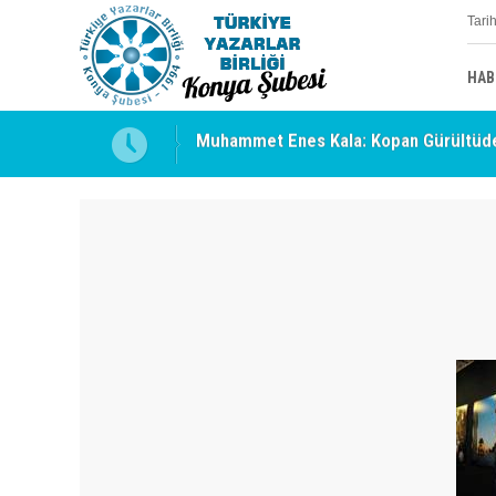
Tari
HAB
Muhammet Enes Kala: Kopan Gürültüde
Erzincan’da Kültür ve Edebiyat Zirvesi 