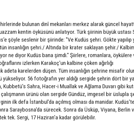
ehirlerinde bulunan dinî mekanları merkez alarak güncel hayat
uazzam kentin öyküsünü anlatıyor. Türk şiirinin büyük ustası 
'e şöyle seslenir bir şiirinde: "Ve Kudüs şehri. Gökte yapılıp 
ütün insanlığın şehri./ Altında bir krater saklayan şehir./ Kalbi
iyor ne diyor Kudüs bana şimdi." Şiirlere, romanlara, öykülere 
ğraflarını izlerken Karakoç'un kalbine çöken ağırlığı
ık adeta karelerden düşen. Tüm insanlığın şehrine misafir olu
ü yükseliyor. 56 fotoğrafın yer aldığı sergide şehrin dört bir 
a, Kubbetü's Sahra, Hacer-i Muallak ve Ağlama Duvarı gibi kut
bir çalışmanın ürünü olan sergide Gündüz, imgesel bir üslupla ş
inin ilk defa İstanbul'da açılmış olması da manidar. Kudüs't
onra Saraybosna'da sürecek. Sonra da Üsküp, Viyana, Berlin 
tek tek. Sergi, 17 Haziran'a kadar görülebilir.