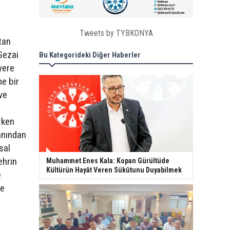
Tweets by TYBKONYA
tan
Sezai
Bu Kategorideki Diğer Haberler
yere
me bir
ve
rken
yanından
sal
ehrin
Muhammet Enes Kala: Kopan Gürültüde
Kültürün Hayât Veren Sükûtunu Duyabilmek
e
ve