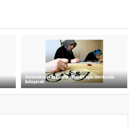
Geleneksel sanatların ustaları aynı merkezde
buluşacak