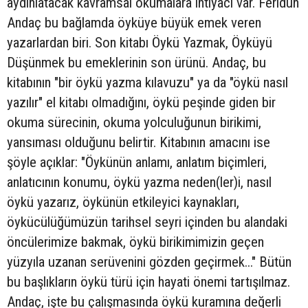
aydınlatacak kavramsal okumalara ihtiyacı var. Feridun
Andaç bu bağlamda öyküye büyük emek veren
yazarlardan biri. Son kitabı Öykü Yazmak, Öyküyü
Düşünmek bu emeklerinin son ürünü. Andaç, bu
kitabının "bir öykü yazma kılavuzu" ya da "öykü nasıl
yazılır" el kitabı olmadığını, öykü peşinde giden bir
okuma sürecinin, okuma yolculuğunun birikimi,
yansıması olduğunu belirtir. Kitabının amacını ise
şöyle açıklar: "Öykünün anlamı, anlatım biçimleri,
anlatıcının konumu, öykü yazma neden(ler)i, nasıl
öykü yazarız, öykünün etkileyici kaynakları,
öykücülüğümüzün tarihsel seyri içinden bu alandaki
öncülerimize bakmak, öykü birikimimizin geçen
yüzyıla uzanan serüvenini gözden geçirmek..." Bütün
bu başlıkların öykü türü için hayati önemi tartışılmaz.
Andaç, işte bu çalışmasında öykü kuramına değerli