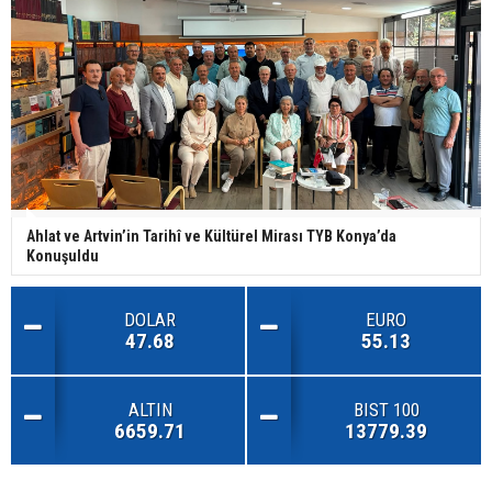
Ahlat ve Artvin’in Tarihî ve Kültürel Mirası TYB Konya’da
Konuşuldu
DOLAR
EURO
47.68
55.13
ALTIN
BIST 100
6659.71
13779.39