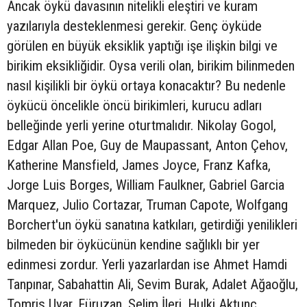
Ancak öykü davasının nitelikli eleştiri ve kuram
yazılarıyla desteklenmesi gerekir. Genç öyküde
görülen en büyük eksiklik yaptığı işe ilişkin bilgi ve
birikim eksikliğidir. Oysa verili olan, birikim bilinmeden
nasıl kişilikli bir öykü ortaya konacaktır? Bu nedenle
öykücü öncelikle öncü birikimleri, kurucu adları
belleğinde yerli yerine oturtmalıdır. Nikolay Gogol,
Edgar Allan Poe, Guy de Maupassant, Anton Çehov,
Katherine Mansfield, James Joyce, Franz Kafka,
Jorge Luis Borges, William Faulkner, Gabriel Garcia
Marquez, Julio Cortazar, Truman Capote, Wolfgang
Borchert'un öykü sanatına katkıları, getirdiği yenilikleri
bilmeden bir öykücünün kendine sağlıklı bir yer
edinmesi zordur. Yerli yazarlardan ise Ahmet Hamdi
Tanpınar, Sabahattin Ali, Sevim Burak, Adalet Ağaoğlu,
Tomris Uyar, Füruzan, Selim İleri, Hulki Aktunç...