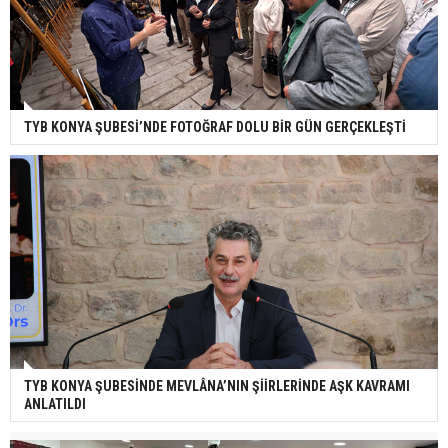
TYB KONYA ŞUBESİ’NDE FOTOĞRAF DOLU BİR GÜN GERÇEKLEŞTİ
TYB KONYA ŞUBESİNDE MEVLÂNA’NIN ŞİİRLERİNDE AŞK KAVRAMI
ANLATILDI