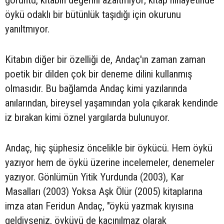
görüntü, kitabın değerini azaltmıyor; kitap nihayetinde
öykü odaklı bir bütünlük taşıdığı için okurunu
yanıltmıyor.
Kitabın diğer bir özelliği de, Andaç'ın zaman zaman
poetik bir dilden çok bir deneme dilini kullanmış
olmasıdır. Bu bağlamda Andaç kimi yazılarında
anılarından, bireysel yaşamından yola çıkarak kendinde
iz bırakan kimi öznel yargılarda bulunuyor.
Andaç, hiç şüphesiz öncelikle bir öykücü. Hem öykü
yazıyor hem de öykü üzerine incelemeler, denemeler
yazıyor. Gönlümün Yitik Yurdunda (2003), Kar
Masalları (2003) Yoksa Aşk Ölür (2005) kitaplarına
imza atan Feridun Andaç, "öykü yazmak kıyısına
geldiyseniz, öyküyü de kaçınılmaz olarak