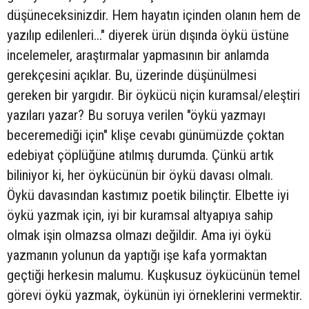
düşüneceksinizdir. Hem hayatın içinden olanın hem de
yazılıp edilenleri..." diyerek ürün dışında öykü üstüne
incelemeler, araştırmalar yapmasının bir anlamda
gerekçesini açıklar. Bu, üzerinde düşünülmesi
gereken bir yargıdır. Bir öykücü niçin kuramsal/eleştiri
yazıları yazar? Bu soruya verilen "öykü yazmayı
beceremediği için" klişe cevabı günümüzde çoktan
edebiyat çöplüğüne atılmış durumda. Çünkü artık
biliniyor ki, her öykücünün bir öykü davası olmalı.
Öykü davasından kastımız poetik bilinçtir. Elbette iyi
öykü yazmak için, iyi bir kuramsal altyapıya sahip
olmak işin olmazsa olmazı değildir. Ama iyi öykü
yazmanın yolunun da yaptığı işe kafa yormaktan
geçtiği herkesin malumu. Kuşkusuz öykücünün temel
görevi öykü yazmak, öykünün iyi örneklerini vermektir.