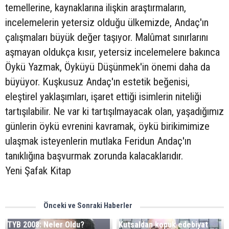
temellerine, kaynaklarına ilişkin araştırmaların,
incelemelerin yetersiz olduğu ülkemizde, Andaç'ın
çalışmaları büyük değer taşıyor. Malûmat sınırlarını
aşmayan oldukça kısır, yetersiz incelemelere bakınca
Öykü Yazmak, Öyküyü Düşünmek'in önemi daha da
büyüyor. Kuşkusuz Andaç'ın estetik beğenisi,
eleştirel yaklaşımları, işaret ettiği isimlerin niteliği
tartışılabilir. Ne var ki tartışılmayacak olan, yaşadığımız
günlerin öykü evrenini kavramak, öykü birikimimize
ulaşmak isteyenlerin mutlaka Feridun Andaç'ın
tanıklığına başvurmak zorunda kalacaklarıdır.
Yeni Şafak Kitap
Önceki ve Sonraki Haberler
TYB 2008: Neler Oldu?
Kutsaldan kopuk edebiyat