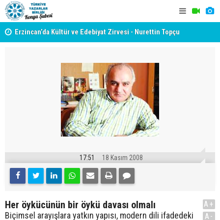
yât
Erzincan’da Kültür ve Edebiyat Zirvesi - Nurettin Topçu
TYB KONYA
Sokağı Açılışı
GERÇEKLE
17:51
18 Kasım 2008
Her öykücünün bir öykü davası olmalı
A+
Biçimsel arayışlara yatkın yapısı, modern dili ifadedeki
A-