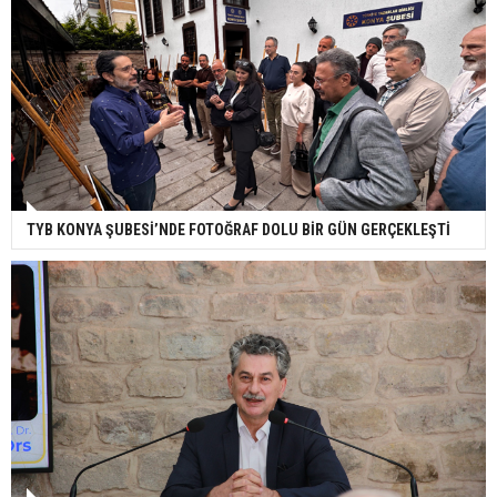
TYB KONYA ŞUBESİ’NDE FOTOĞRAF DOLU BİR GÜN GERÇEKLEŞTİ