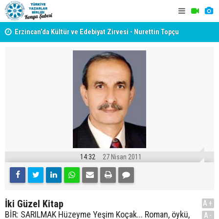
yât
Erzincan’da Kültür ve Edebiyat Zirvesi - Nurettin Topçu
TYB KONYA
Sokağı Açılışı
GERÇEKLE
14:32
27 Nisan 2011
İki Güzel Kitap
A+
BİR: SARILMAK Hüzeyme Yeşim Koçak... Roman, öykü,
A-