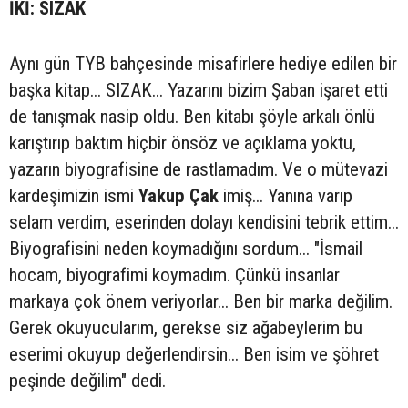
İKİ: SIZAK
Aynı gün TYB bahçesinde misafirlere hediye edilen bir
başka kitap... SIZAK... Yazarını bizim Şaban işaret etti
de tanışmak nasip oldu. Ben kitabı şöyle arkalı önlü
karıştırıp baktım hiçbir önsöz ve açıklama yoktu,
yazarın biyografisine de rastlamadım. Ve o mütevazi
kardeşimizin ismi
Yakup Çak
imiş... Yanına varıp
selam verdim, eserinden dolayı kendisini tebrik ettim...
Biyografisini neden koymadığını sordum... "İsmail
hocam, biyografimi koymadım. Çünkü insanlar
markaya çok önem veriyorlar... Ben bir marka değilim.
Gerek okuyucularım, gerekse siz ağabeylerim bu
eserimi okuyup değerlendirsin... Ben isim ve şöhret
peşinde değilim" dedi.