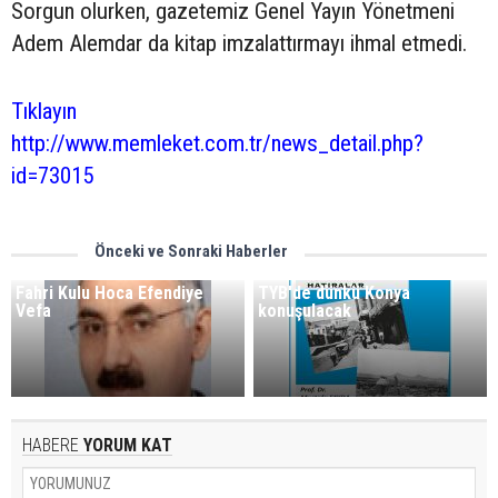
Sorgun olurken, gazetemiz Genel Yayın Yönetmeni
Adem Alemdar da kitap imzalattırmayı ihmal etmedi.
Tıklayın
http://www.memleket.com.tr/news_detail.php?
id=73015
Önceki ve Sonraki Haberler
Fahri Kulu Hoca Efendiye
TYB'de dünkü Konya
Vefa
konuşulacak
HABERE
YORUM KAT