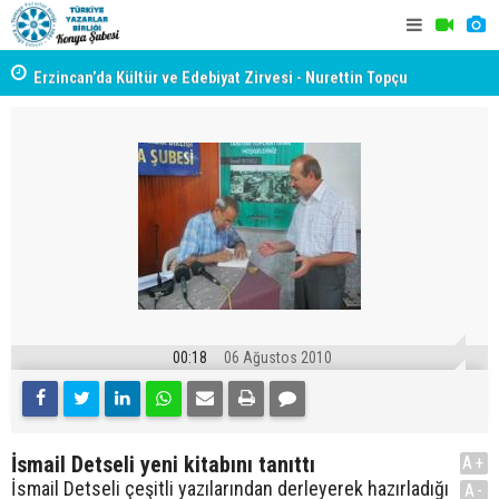
yât
Erzincan’da Kültür ve Edebiyat Zirvesi - Nurettin Topçu
TYB KONYA
Sokağı Açılışı
GERÇEKLE
00:18
06 Ağustos 2010
İsmail Detseli yeni kitabını tanıttı
A+
İsmail Detseli çeşitli yazılarından derleyerek hazırladığı
A-