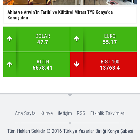
Ahlat ve Artvin’in Tarihî ve Kültürel Mirası TYB Konya’da
Konuşuldu
DOLAR
EURO
47.7
55.17
ALTIN
BIST 100
6678.41
13763.4
Ana Sayfa
Künye
İletişim
RSS
Etkinlik Takvimleri
Tüm Hakları Saklıdır © 2016
Türkiye Yazarlar Birliği Konya Şubesi