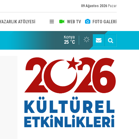
09 Ağustos 2026
Pazar
YAZARLIK ATÖLYESİ
WEB TV
FOTO GALERİ
Konya
B KONYA ŞUBESİ’NDE FOTOĞRAF DOLU BİR GÜN GERÇEKLEŞTİ
YAYINLAR
25 °C