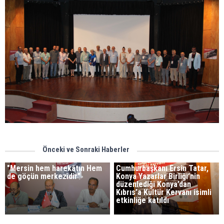
Önceki ve Sonraki Haberler
"Mersin hem harekâtın Hem
Cumhurbaşkanı Ersin Tatar,
de göçün merkezidir"
Konya Yazarlar Birliği’nin
düzenlediği Konya’dan
Kıbrıs’a Kültür Kervanı isimli
etkinliğe katıldı