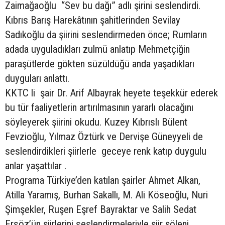
Zaimağaoğlu “Sev bu dağı” adlı şirini seslendirdi.
Kıbrıs Barış Harekâtının şahitlerinden Sevilay
Sadıkoğlu da şiirini seslendirmeden önce; Rumların
adada uyguladıkları zulmü anlatıp Mehmetçiğin
paraşütlerde gökten süzüldüğü anda yaşadıkları
duyguları anlattı.
KKTC li şair Dr. Arif Albayrak heyete teşekkür ederek
bu tür faaliyetlerin artırılmasının yararlı olacağını
söyleyerek şiirini okudu. Kuzey Kıbrıslı Bülent
Fevzioğlu, Yılmaz Öztürk ve Dervişe Güneyyeli de
seslendirdikleri şiirlerle geceye renk katıp duygulu
anlar yaşattılar .
Programa Türkiye’den katılan şairler Ahmet Alkan,
Atilla Yaramış, Burhan Sakallı, M. Ali Köseoğlu, Nuri
Şimşekler, Ruşen Eşref Bayraktar ve Salih Sedat
Ersöz’ün şiirlerini seslendirmeleriyle şiir şöleni