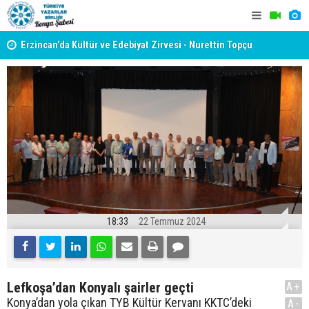
pçu
TYB KONYA ŞUBESİ’NDE FOTOĞRAF DOLU BİR GÜN
TYB KONYA
GERÇEKLEŞTİ
KAVRAMI A
18:33
22 Temmuz 2024
Lefkoşa’dan Konyalı şairler geçti
A+
Konya’dan yola çıkan TYB Kültür Kervanı KKTC’deki
A-