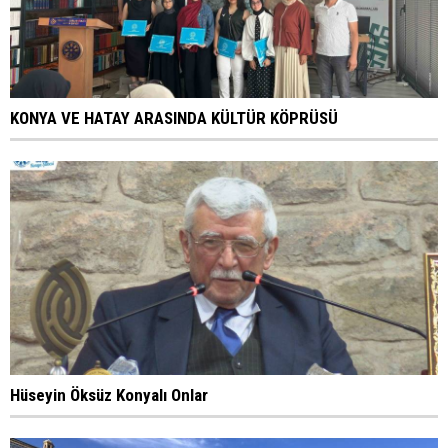
KONYA VE HATAY ARASINDA KÜLTÜR KÖPRÜSÜ
Hüseyin Öksüz Konyalı Onlar