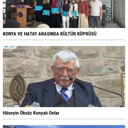
KONYA VE HATAY ARASINDA KÜLTÜR KÖPRÜSÜ
Hüseyin Öksüz Konyalı Onlar