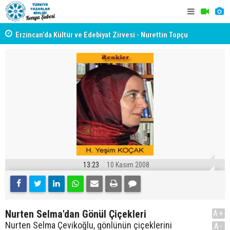
yât
Erzincan’da Kültür ve Edebiyat Zirvesi - Nurettin Topçu
TYB KONYA
Sokağı Açılışı
GERÇEKLE
13:23
10 Kasım 2008
Nurten Selma'dan Gönül Çiçekleri
A+
Nurten Selma Çevikoğlu, gönlünün çiçeklerini
A-