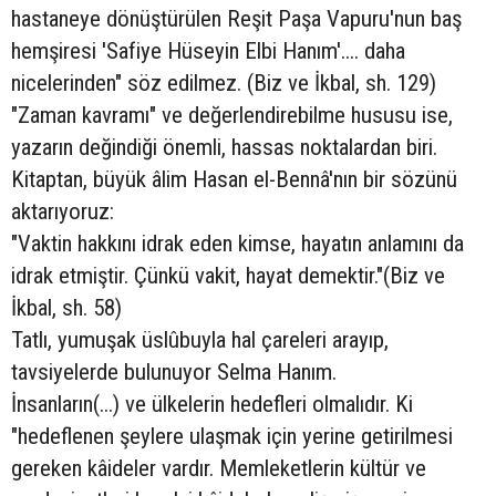
hastaneye dönüştürülen Reşit Paşa Vapuru'nun baş
hemşiresi 'Safiye Hüseyin Elbi Hanım'.... daha
nicelerinden" söz edilmez. (Biz ve İkbal, sh. 129)
"Zaman kavramı" ve değerlendirebilme hususu ise,
yazarın değindiği önemli, hassas noktalardan biri.
Kitaptan, büyük âlim Hasan el-Bennâ'nın bir sözünü
aktarıyoruz:
"Vaktin hakkını idrak eden kimse, hayatın anlamını da
idrak etmiştir. Çünkü vakit, hayat demektir."(Biz ve
İkbal, sh. 58)
Tatlı, yumuşak üslûbuyla hal çareleri arayıp,
tavsiyelerde bulunuyor Selma Hanım.
İnsanların(...) ve ülkelerin hedefleri olmalıdır. Ki
"hedeflenen şeylere ulaşmak için yerine getirilmesi
gereken kâideler vardır. Memleketlerin kültür ve