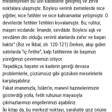
medeniyetleri bu ulvi kâidelerle gelişmiş ve zirve
noktalara ulaşmıştır. Böylesi verimli zeminlerde nice
yiğitler, nice fatihler ve nice kahramanlar yetişmiştir. O
devirlerde fetihler fetihleri kovalamıştır. Bu; ruhtur,
maşeri vicdandır. İmandır, sevdâdır. Böylesi aşk ve
sevdânın diri olduğu verimli alanlarda zafer ve başarı
haktır." (Biz ve İkbal, sh. 120-121) Derken, akıp giden
satırlarda "iç fetihe", kalp fatihlerine de başımızı
yüreğimizi çevirmemizi istiyor.
Yaşadıkça, hayatın ve kaderin gereği devasa
problemlerle, çözümsüz gibi gözüken meselelerle
karşılaşabiliriz.
Fakat imanımızla, İslâm'ın, manevî hazinelerimizin
gösterdiği yolla, fetih ruhunun mayasıyla
çıkmazlarımızı engellerimizi aşabiliriz.
İki kitap da, bu merkezî noktayı, sarahatle göz önüne