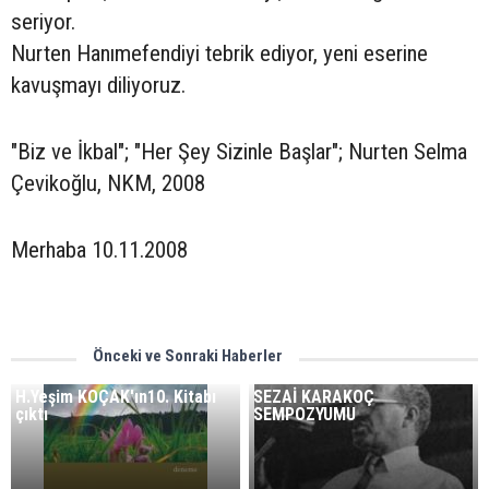
seriyor.
Nurten Hanımefendiyi tebrik ediyor, yeni eserine
kavuşmayı diliyoruz.
"Biz ve İkbal"; "Her Şey Sizinle Başlar"; Nurten Selma
Çevikoğlu, NKM, 2008
Merhaba 10.11.2008
Önceki ve Sonraki Haberler
H.Yeşim KOÇAK'ın10. Kitabı
SEZAİ KARAKOÇ
çıktı
SEMPOZYUMU