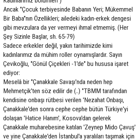
Kadınlarımız bölümleri")
Ancak "Çocuk terbiyesinde Babanın Yeri; Mükemmel
Bir Baba"nın Özellikleri; ailedeki kadın-erkek dengesi
gibi mevzulara da yer vermeyi ihmal etmemiş. (Her
Şey Sizinle Başlar, sh. 65-79)
Sadece erkekler değil, yakın tarihimizde kimi
kadınlarımız da mühim roller oynamışlardır. Sayın
Çevikoğlu, "Gönül Çiçekleri -1'de" bu hususa işaret
ediyor:
Meselâ bir "Çanakkale Savaşı'nda neden hep
Mehmetçik'ten söz edilir de (..) "TBMM tarafından
kendisine onbaşı rütbesi verilen 'Nezahat Onbaşı,
Çanakkale'den sonra cephe cephe bütün Türkiye'yi
dolaşan 'Hatice Hanım', Kosova'dan gelerek
Çanakkale muharebesine katılan 'Zeynep Mido Çavuş'
ve yine Çanakkale'den İstanbul'a yaralıları taşımak için