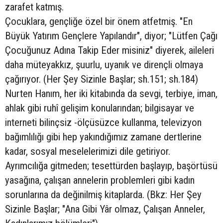
zarafet katmış.
Çocuklara, gençliğe özel bir önem atfetmiş. "En
Büyük Yatırım Gençlere Yapılandır", diyor; "Lütfen Çağı
Çocuğunuz Adına Takip Eder misiniz" diyerek, aileleri
daha müteyakkız, şuurlu, uyanık ve dirençli olmaya
çağırıyor. (Her Şey Sizinle Başlar; sh.151; sh.184)
Nurten Hanım, her iki kitabında da sevgi, terbiye, iman,
ahlak gibi ruhî gelişim konularından; bilgisayar ve
interneti bilinçsiz -ölçüsüzce kullanma, televizyon
bağımlılığı gibi hep yakındığımız zamane dertlerine
kadar, sosyal meselelerimizi dile getiriyor.
Ayrımcılığa gitmeden; tesettürden başlayıp, başörtüsü
yasağına, çalışan annelerin problemleri gibi kadın
sorunlarına da değinilmiş kitaplarda. (Bkz: Her Şey
Sizinle Başlar; "Ana Gibi Yâr olmaz, Çalışan Anneler,