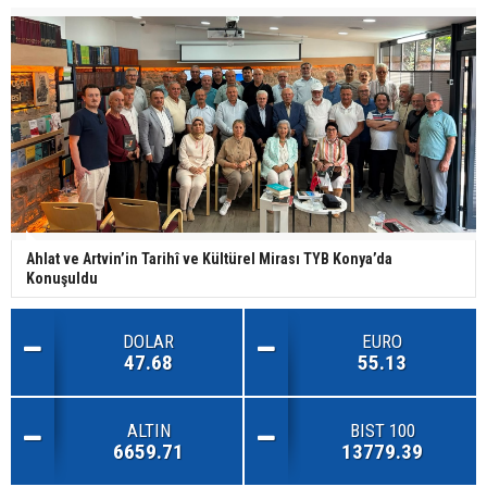
Ahlat ve Artvin’in Tarihî ve Kültürel Mirası TYB Konya’da
Konuşuldu
DOLAR
EURO
47.68
55.13
ALTIN
BIST 100
6659.71
13779.39