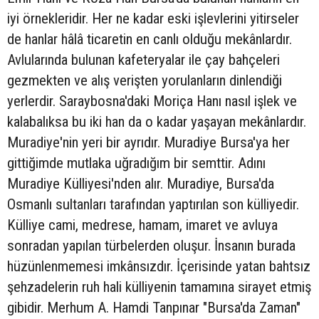
iyi örnekleridir. Her ne kadar eski işlevlerini yitirseler
de hanlar hâlâ ticaretin en canlı olduğu mekânlardır.
Avlularında bulunan kafeteryalar ile çay bahçeleri
gezmekten ve alış verişten yorulanların dinlendiği
yerlerdir. Saraybosna'daki Moriça Hanı nasıl işlek ve
kalabalıksa bu iki han da o kadar yaşayan mekânlardır.
Muradiye'nin yeri bir ayrıdır. Muradiye Bursa'ya her
gittiğimde mutlaka uğradığım bir semttir. Adını
Muradiye Külliyesi'nden alır. Muradiye, Bursa'da
Osmanlı sultanları tarafından yaptırılan son külliyedir.
Külliye cami, medrese, hamam, imaret ve avluya
sonradan yapılan türbelerden oluşur. İnsanın burada
hüzünlenmemesi imkânsızdır. İçerisinde yatan bahtsız
şehzadelerin ruh hali külliyenin tamamına sirayet etmiş
gibidir. Merhum A. Hamdi Tanpınar "Bursa'da Zaman"