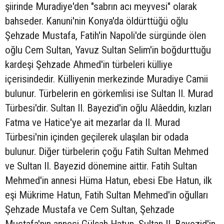
şiirinde Muradiye'den "sabrın acı meyvesi" olarak
bahseder. Kanuni'nin Konya'da öldürttüğü oğlu
Şehzade Mustafa, Fatih'in Napoli'de sürgünde ölen
oğlu Cem Sultan, Yavuz Sultan Selim'in boğdurttuğu
kardeşi Şehzade Ahmed'in türbeleri külliye
içerisindedir. Külliyenin merkezinde Muradiye Camii
bulunur. Türbelerin en görkemlisi ise Sultan II. Murad
Türbesi'dir. Sultan II. Bayezid'in oğlu Alâeddin, kızları
Fatma ve Hatice'ye ait mezarlar da II. Murad
Türbesi'nin içinden geçilerek ulaşılan bir odada
bulunur. Diğer türbelerin çoğu Fatih Sultan Mehmed
ve Sultan II. Bayezid dönemine aittir. Fatih Sultan
Mehmed'in annesi Hüma Hatun, ebesi Ebe Hatun, ilk
eşi Mükrime Hatun, Fatih Sultan Mehmed'in oğulları
Şehzade Mustafa ve Cem Sultan, Şehzade