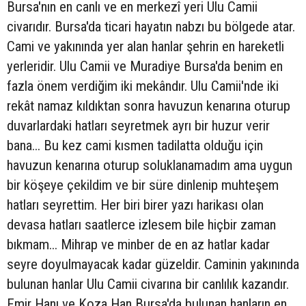
Bursa'nın en canlı ve en merkezî yeri Ulu Camii
civarıdır. Bursa'da ticari hayatın nabzı bu bölgede atar.
Cami ve yakınında yer alan hanlar şehrin en hareketli
yerleridir. Ulu Camii ve Muradiye Bursa'da benim en
fazla önem verdiğim iki mekândır. Ulu Camii'nde iki
rekât namaz kıldıktan sonra havuzun kenarına oturup
duvarlardaki hatları seyretmek ayrı bir huzur verir
bana... Bu kez cami kısmen tadilatta olduğu için
havuzun kenarına oturup soluklanamadım ama uygun
bir köşeye çekildim ve bir süre dinlenip muhteşem
hatları seyrettim. Her biri birer yazı harikası olan
devasa hatları saatlerce izlesem bile hiçbir zaman
bıkmam... Mihrap ve minber de en az hatlar kadar
seyre doyulmayacak kadar güzeldir. Caminin yakınında
bulunan hanlar Ulu Camii civarına bir canlılık kazandır.
Emir Hanı ve Koza Han Bursa'da bulunan hanların en