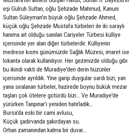
Mustafa'nın annesi Gülşah Hatun, Sultan II. Bayezid'in
eşi Gülruh Sultan, oğlu Şehzade Mahmud, Kanuni
Sultan Süleyman'ın büyük oğlu Şehzade Ahmed,
küçük oğlu Şehzade Mustafa türbeleri ile iki saraylı
hanıma ait olduğu sanılan Cariyeler Türbesi külliye
içerisinde yer alan diğer türbelerdir. Külliyenin
medrese kısmı günümüzde Sağlık Müzesi, imaret ise
lokanta olarak kullanılıyor. Her gezimizde olduğu gibi
bu ikindi vakti de Muradiye'den derin hüzünler
içerisinde ayrıldık. Yine garip duygular sardı bizi, yan
yana sıralanan türbeler, hazirede boynu bükük mezar
taşları çok ötelere götürdü bizi... Ve Muradiye'de
yürürken Tanpınar'ı yeniden hatırladık...
Bursa'da eski bir cami avlusu,
Küçük şadırvanda şakırdayan su.
Orhan zamanından kalma bir duvar...