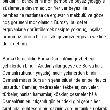
parklarını, bahçelerini mor, pembe ve beyaz çiçeğiyle
süslemeye devam ediyor. Yer yer beyazı ile
pembesine rastlansa da erguvanın makbulü ve göze
hoş görüneni mor olanıdır. Bursa'yı bu sefer
erguvanlarla görüntülemek nasipte yokmuş, İnşallah
ömrümüz olursa bir sonraki gezimizi erguvan vaktine
denk getiririz.
Bursa Osmanlıdır, Bursa Osmanlı'nın gözbebeği
şehirlerden biridir. Aradan yıllar geçse de Bursa hâlâ
Osmanlı ruhunun yaşadığı nadir şehirlerden biridir.
Osmanlı mirası Bursa'nın şehir siluetinde en belirleyici
unsurdur. Camiler, medreseler, tekkeler, zaviyeler,
türbeler, hanlar, hamamlar, köşkler, çeşmeler hâlâ
Osmanlı'nın en ihtişamlı günlerindeki gibi şehrin her
tarafında muhteşem bir mazinin yorgun tanıkları olarak