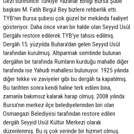
Gezi süresince Türkiye Yazarlar Birliği Bursa Şube
başkanı M. Fatih Birgül Bey bizlere rehberlik etti.
TYB'nin Bursa şubesi çok güzel bir mekânda faaliyet
gösteriyor. Daha önce viran bir halde olan Seyyid Usûl
Dergâhı restore edilerek TYB'ye tahsis edilmiş.
Dergâh 15. yüzyılda Buhara'dan gelen Seyyid Usûl
tarafından kurulmuş. Altıparmak semtinde bulunan
dergâhın bir tarafında Rumların kurduğu mahalle diğer
tarafında ise Yahudi mahallesi bulunuyor. 1925 yılında
diğer tekke ve zaviyeler gibi bu dergâh ta kapatılmış.
Bu tarihten sonra kendi haline terk edilen bina,
zamanla bakımsız kalarak harap olmuş. 2008 yılında
Bursa'nın merkez ilçe belediyelerinden biri olan
Osmangazi Belediyesi tarafından restore edilen
dergâh Seyyid Usûl Kültür Merkezi olarak
düzenlenmiş. Bu iş çok yerinde bir hizmet olmuş.