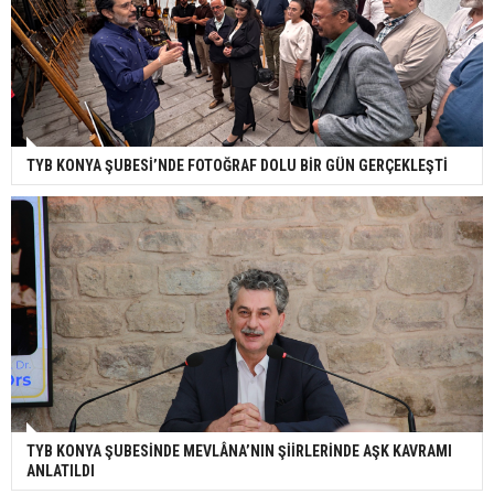
TYB KONYA ŞUBESİ’NDE FOTOĞRAF DOLU BİR GÜN GERÇEKLEŞTİ
TYB KONYA ŞUBESİNDE MEVLÂNA’NIN ŞİİRLERİNDE AŞK KAVRAMI
ANLATILDI