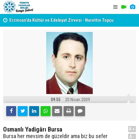
yât
Erzincan’da Kültür ve Edebiyat Zirvesi - Nurettin Topçu
TYB KONYA
Sokağı Açılışı
GERÇEKLE
09:55
20 Nisan 2009
Osmanlı Yadigârı Bursa
A+
Bursa her mevsim de güzeldir ama biz bu sefer
A-