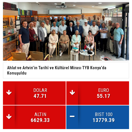
Ahlat ve Artvin’in Tarihî ve Kültürel Mirası TYB Konya’da
Konuşuldu
DOLAR
EURO
47.71
55.17
ALTIN
BIST 100
6629.33
13779.39