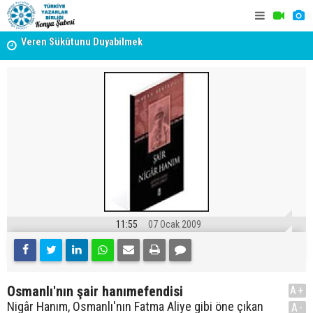
Veren Sükûtunu Duyabilmek
TYB KONYA
Erzincan’da Kültür ve Edebiyat Zirvesi - Nurettin Topçu
GERÇEKLE
Sokağı Açılışı
11:55
07 Ocak 2009
Osmanlı'nın şair hanımefendisi
A+
Nigâr Hanım, Osmanlı'nın Fatma Aliye gibi öne çıkan
A-