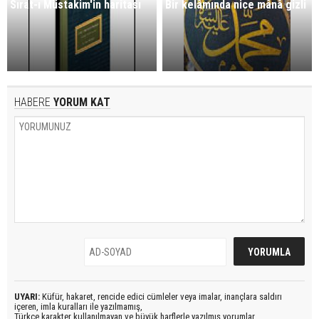
Sırat-ı Müstakim'in haritası
Bir kelâmında nice mânâ gizli
HABERE
YORUM KAT
UYARI:
Küfür, hakaret, rencide edici cümleler veya imalar, inançlara saldırı
içeren, imla kuralları ile yazılmamış,
Türkçe karakter kullanılmayan ve büyük harflerle yazılmış yorumlar