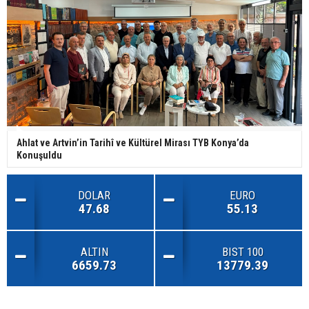
Ahlat ve Artvin’in Tarihî ve Kültürel Mirası TYB Konya’da
Konuşuldu
DOLAR
EURO
47.68
55.13
ALTIN
BIST 100
6659.73
13779.39