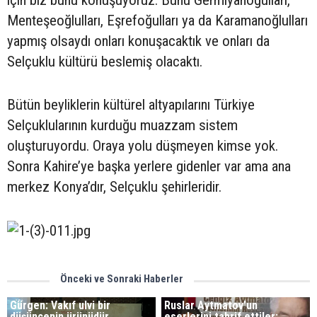
için biz bunu konuşuyoruz. Bunu Germiyanoğulları,
Menteşeoğlulları, Eşrefoğulları ya da Karamanoğlulları
yapmış olsaydı onları konuşacaktık ve onları da
Selçuklu kültürü beslemiş olacaktı.
Bütün beyliklerin kültürel altyapılarını Türkiye
Selçuklularının kurduğu muazzam sistem
oluşturuyordu. Oraya yolu düşmeyen kimse yok.
Sonra Kahire’ye başka yerlere gidenler var ama ana
merkez Konya’dır, Selçuklu şehirleridir.
Önceki ve Sonraki Haberler
Gürgen: Vakıf ulvi bir
Ruslar Aytmatov’un
düşüncenin ürünüdür
eserlerini tahrif ettiler: