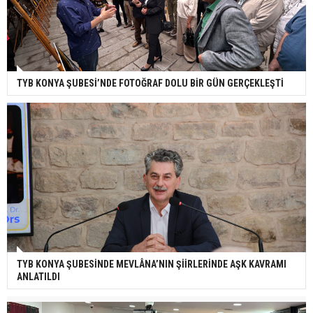
TYB KONYA ŞUBESİ’NDE FOTOĞRAF DOLU BİR GÜN GERÇEKLEŞTİ
TYB KONYA ŞUBESİNDE MEVLÂNA’NIN ŞİİRLERİNDE AŞK KAVRAMI
ANLATILDI