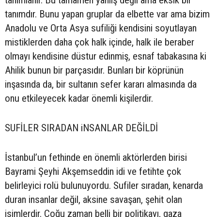
tanımlanır. Bu tamamen yanlış değil ama eksik bir
tanımdır. Bunu yapan gruplar da elbette var ama bizim
Anadolu ve Orta Asya sufiliği kendisini soyutlayan
mistiklerden daha çok halk içinde, halk ile beraber
olmayı kendisine düstur edinmiş, esnaf tabakasına ki
Ahilik bunun bir parçasıdır. Bunları bir köprünün
inşasında da, bir sultanın sefer kararı almasında da
onu etkileyecek kadar önemli kişilerdir.
SUFİLER SIRADAN iNSANLAR DEĞİLDİ
İstanbul’un fethinde en önemli aktörlerden birisi
Bayrami Şeyhi Akşemseddin idi ve fetihte çok
belirleyici rolü bulunuyordu. Sufiler sıradan, kenarda
duran insanlar değil, aksine savaşan, şehit olan
isimlerdir. Çoğu zaman belli bir politikayı, gaza