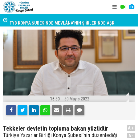
TYB KONYA ŞUBESİNDE MEVLÂNA’NIN ŞİİRLERİNDE AŞK
Ahlat ve Ar
KAVRAMI ANLATILDI
Konuşuldu
16:30
30 Mayıs 2022
Tekkeler devletin topluma bakan yüzüdür
A+
Türkiye Yazarlar Birliği Konya Şubesi’nin düzenlediği
A-