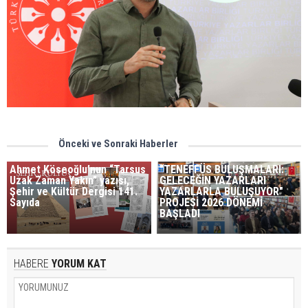
Önceki ve Sonraki Haberler
Ahmet Köseoğlu’nun “Tarsus
"TENEFFÜS BULUŞMALARI:
Uzak Zaman Yakın” yazısı,
GELECEĞİN YAZARLARI
Şehir ve Kültür Dergisi 141.
YAZARLARLA BULUŞUYOR"
Sayıda
PROJESİ 2026 DÖNEMİ
BAŞLADI
HABERE
YORUM KAT