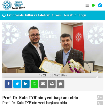
yât
Erzincan’da Kültür ve Edebiyat Zirvesi - Nurettin Topçu
TYB KONYA
Sokağı Açılışı
GERÇEKLE
17:21
30 Mart 2026
Prof. Dr. Kala TYB’nin yeni başkanı oldu
A+
Prof. Dr. Kala TYB’nin yeni başkanı oldu
A-