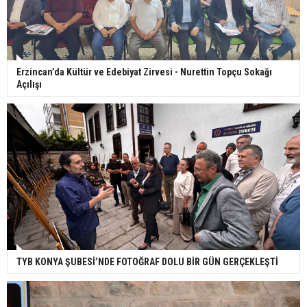
Erzincan’da Kültür ve Edebiyat Zirvesi - Nurettin Topçu Sokağı
Açılışı
TYB KONYA ŞUBESİ’NDE FOTOĞRAF DOLU BİR GÜN GERÇEKLEŞTİ