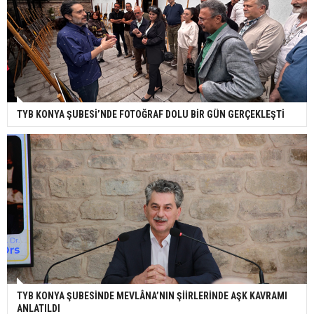
TYB KONYA ŞUBESİ’NDE FOTOĞRAF DOLU BİR GÜN GERÇEKLEŞTİ
TYB KONYA ŞUBESİNDE MEVLÂNA’NIN ŞİİRLERİNDE AŞK KAVRAMI
ANLATILDI