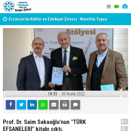
yât
Erzincan’da Kültür ve Edebiyat Zirvesi - Nurettin Topçu
TYB KONYA
Sokağı Açılışı
GERÇEKLE
18:33
30 Aralık 2022
Prof. Dr. Saim Sakaoğlu'nun "TÜRK
A+
EFSANELERİ" kitabı çıktı.
A-