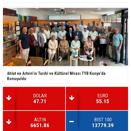
Ahlat ve Artvin’in Tarihî ve Kültürel Mirası TYB Konya’da
Konuşuldu
DOLAR
EURO
47.71
55.15
ALTIN
BIST 100
6651.86
13779.39