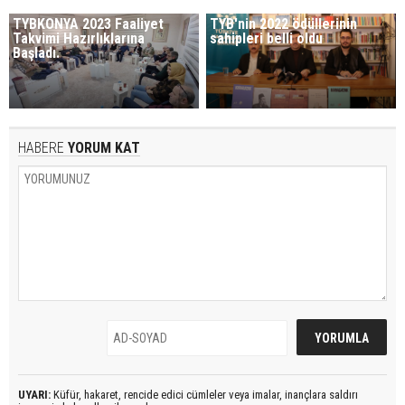
TYBKONYA 2023 Faaliyet
TYB'nin 2022 ödüllerinin
Takvimi Hazırlıklarına
sahipleri belli oldu
Başladı.
HABERE
YORUM KAT
UYARI:
Küfür, hakaret, rencide edici cümleler veya imalar, inançlara saldırı