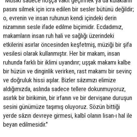
"Mûsiki sadece hoşça vakit geçirmek ya da kulakların
pasını silmek için icra edilen bir sesler bütünü değildir;
o, evrenin ve insan ruhunun kendi içindeki derin
nizamının sesle ifade edilme biçimidir. Ecdadımız,
makamların insan ruh hali ve sağlığı üzerindeki
etkilerini asırlar öncesinden keşfetmiş, müziği bir şifa
vesilesi olarak kullanmıştır. Her bir makam, insan
ruhunda farklı bir iklimi uyandırır; uşşak makamı kalbe
bir hüzün ve dinginlik verirken, rast makamı bir sevinç
ve doğruluk hissi aşılar. Bizler sâzımızı elimize
aldığımızda, aslında sadece tellere dokunmuyoruz,
asırlık bir birikimin, bir irfanın ve bir dervişane duruşun
sesini günümüze taşımış oluyoruz. Sözün bittiği
yerde sâzın devreye girmesi, kalbî olanın lisan-ı hal ile
beyan edilmesidir."