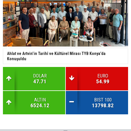
Ahlat ve Artvin’in Tarihî ve Kültürel Mirası TYB Konya’da
Konuşuldu
DOLAR
EURO
47.71
54.99
ALTIN
BIST 100
6524.12
13798.82