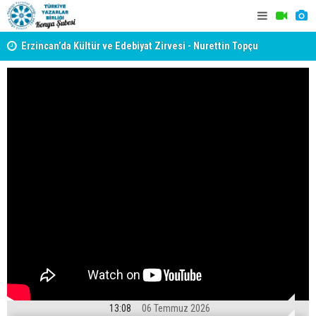
yât
Erzincan’da Kültür ve Edebiyat Zirvesi - Nurettin Topçu
TYB KONYA
Sokağı Açılışı
GERÇEKLE
13:08
06 Temmuz 2026