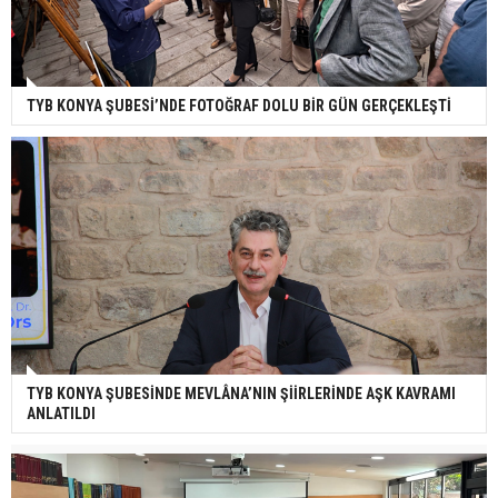
TYB KONYA ŞUBESİ’NDE FOTOĞRAF DOLU BİR GÜN GERÇEKLEŞTİ
TYB KONYA ŞUBESİNDE MEVLÂNA’NIN ŞİİRLERİNDE AŞK KAVRAMI
ANLATILDI