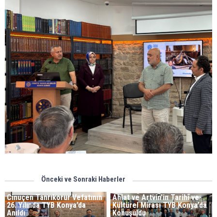
Önceki ve Sonraki Haberler
Cinuçen Tanrıkorur Vefatının
Ahlat ve Artvin’in Tarihî ve
26. Yılında TYB Konya’da
Kültürel Mirası TYB Konya’da
Anıldı
Konuşuldu