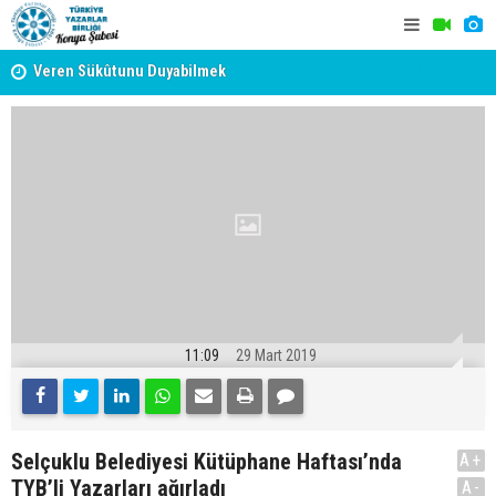
yât
Erzincan’da Kültür ve Edebiyat Zirvesi - Nurettin Topçu
TYB KONYA
Sokağı Açılışı
GERÇEKLE
11:09
29 Mart 2019
Selçuklu Belediyesi Kütüphane Haftası’nda
A+
TYB’li Yazarları ağırladı
A-