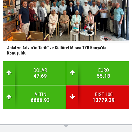
Ahlat ve Artvin’in Tarihî ve Kültürel Mirası TYB Konya’da
Konuşuldu
DOLAR
EURO
47.69
55.18
ALTIN
BIST 100
6666.93
13779.39