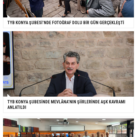
TYB KONYA ŞUBESİ’NDE FOTOĞRAF DOLU BİR GÜN GERÇEKLEŞTİ
TYB KONYA ŞUBESİNDE MEVLÂNA’NIN ŞİİRLERİNDE AŞK KAVRAMI
ANLATILDI