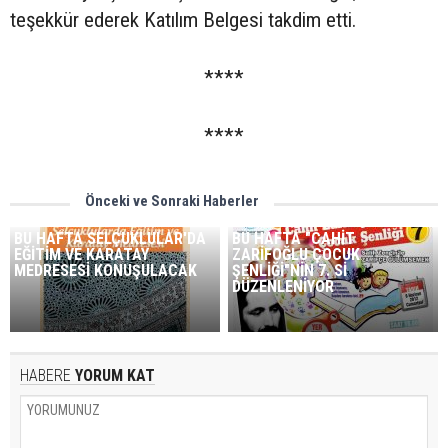
teşekkür ederek Katılım Belgesi takdim etti.
****
****
Önceki ve Sonraki Haberler
BU HAFTA SELÇUKLULAR'DA
BU HAFTA "CAHİT
EĞİTİM VE KARATAY
ZARİFOĞLU ÇOCUK
MEDRESESİ KONUŞULACAK
ŞENLİĞİ"NİN 7. Sİ
DÜZENLENİYOR
HABERE
YORUM KAT