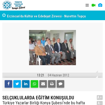
yât
Erzincan’da Kültür ve Edebiyat Zirvesi - Nurettin Topçu
TYB KONYA
Sokağı Açılışı
GERÇEKLE
13:21
04 Haziran 2012
SELÇUKLULARDA EĞİTİM KONUŞULDU
A+
Türkiye Yazarlar Birliği Konya Şubesi'nde bu hafta
A-