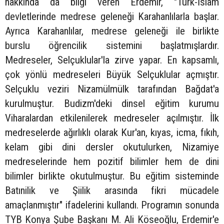
hakkında da bilgi veren Erdemir, "Türk-İslam
devletlerinde medrese geleneği Karahanlılarla başlar.
Ayrıca Karahanlılar, medrese geleneği ile birlikte
burslu öğrencilik sistemini başlatmışlardır.
Medreseler, Selçuklular'la zirve yapar. En kapsamlı,
çok yönlü medreseleri Büyük Selçuklular açmıştır.
Selçuklu veziri Nizamülmülk tarafından Bağdat'a
kurulmuştur. Budizm'deki dinsel eğitim kurumu
Viharalardan etkilenilerek medreseler açılmıştır. İlk
medreselerde ağırlıklı olarak Kur'an, kıyas, icma, fıkıh,
kelam gibi dini dersler okutulurken, Nizamiye
medreselerinde hem pozitif bilimler hem de dini
bilimler birlikte okutulmuştur. Bu eğitim sisteminde
Batınilik ve Şiilik arasında fikri mücadele
amaçlanmıştır" ifadelerini kullandı. Programın sonunda
TYB Konya Şube Başkanı M. Ali Köseoğlu, Erdemir'e