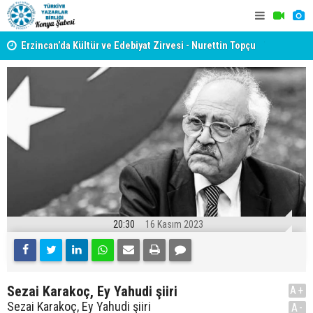
yât
Erzincan’da Kültür ve Edebiyat Zirvesi - Nurettin Topçu
TYB KONYA
Sokağı Açılışı
GERÇEKLE
20:30
16 Kasım 2023
Sezai Karakoç, Ey Yahudi şiiri
A+
Sezai Karakoç, Ey Yahudi şiiri
A-