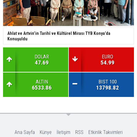
Ahlat ve Artvin’in Tarihî ve Kültürel Mirası TYB Konya’da
Konuşuldu
DOLAR
EURO
47.69
54.99
ALTIN
BIST 100
6533.86
13798.82
Ana Sayfa
Künye
İletişim
RSS
Etkinlik Takvimleri