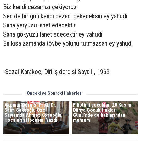
Biz kendi cezamızı çekiyoruz
Sen de bir gün kendi cezanı çekeceksin ey yahudi
Sana yeryüzü lanet edecektir
Sana gökyüzü lanet edecektir ey yahudi
En kısa zamanda tövbe yolunu tutmazsan ey yahudi
-Sezai Karakoç, Diriliş dergisi Sayı:1 , 1969
Önceki ve Sonraki Haberler
Akpınar Dergisi Prof. Dr.
Filistinli çocuklar, 20 Kasım
Saim Sakaoğlu Özel
Dünya Çocuk Hakları
Sayısında Ahmet Köseoğlu
Günü'nde de haklarından
Hocaların Hocasını Yazdı.
mahrum