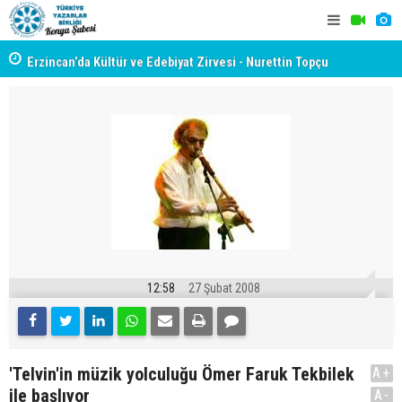
yât
Erzincan’da Kültür ve Edebiyat Zirvesi - Nurettin Topçu
TYB KONYA
Sokağı Açılışı
GERÇEKLE
12:58
27 Şubat 2008
'Telvin'in müzik yolculuğu Ömer Faruk Tekbilek
A+
ile başlıyor
A-