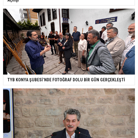
Açılışı
TYB KONYA ŞUBESİ’NDE FOTOĞRAF DOLU BİR GÜN GERÇEKLEŞTİ