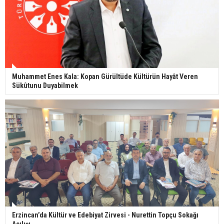
Muhammet Enes Kala: Kopan Gürültüde Kültürün Hayât Veren
Sükûtunu Duyabilmek
Erzincan’da Kültür ve Edebiyat Zirvesi - Nurettin Topçu Sokağı