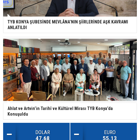
TYB KONYA ŞUBESİNDE MEVLÂNA’NIN ŞİİRLERİNDE AŞK KAVRAMI
ANLATILDI
Ahlat ve Artvin’in Tarihî ve Kültürel Mirası TYB Konya’da
Konuşuldu
DOLAR
EURO
47.68
55.13