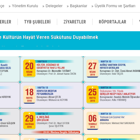
hçe
Yönetim Kurulu
Delegeler
Başkanlar
Üyelik Formu ve Şartları
ERLER
TYB ŞUBELERİ
ZİYARETLER
RÖPORTAJLAR
- Nurettin Topçu Sokağı Açılışı
TY
ÜYELERİMİZDEN HABERLER
KENDİNİ ARAYAN ŞEHİR
AÇIKLAMA