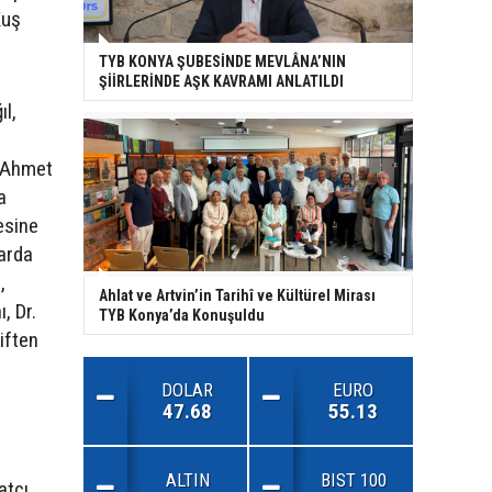
Kuş
TYB KONYA ŞUBESİNDE MEVLÂNA’NIN
ŞİİRLERİNDE AŞK KAVRAMI ANLATILDI
ıl,
i Ahmet
a
esine
larda
,
Ahlat ve Artvin’in Tarihî ve Kültürel Mirası
, Dr.
TYB Konya’da Konuşuldu
iften
DOLAR
EURO
47.68
55.13
ALTIN
BIST 100
atçı