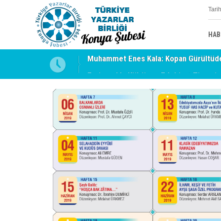
Tari
HAB
uyabilmek
Erzincan’da Kültür ve Edebiyat Zirvesi 