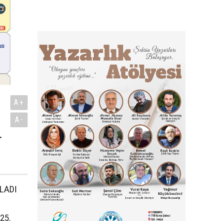
A+
A-
.
 25.