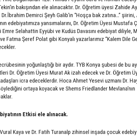
in’in bakışından ele alınacaktır. Dr. Öğretim üyesi Zahide A
 Dr.İbrahim Demirci Şeyh Galib’in “Hoşça bak zatına…” şiirini
nın edebiyatımıza yansımalarını, Dr. Öğretim Üyesi Mustafa 
Ali Emre Selahattin Eyyübi ve Kudüs Davasını edebiyat diliyle, 
Fatma Şeref Polat gibi Konyalı yazarlarımız “Kalem Dile Ge
ecekler.
tecrübesinin yoğunlaştığı bir aydır. TYB Konya şubesi de bu a
leri Dr. Öğretim Üyesi Murat Ak izah edecek ve Dr. Öğretim Ü
adaşları icra edeceklerdir. Hoca Ahmet Yesevi uzmanı Dr. Ha
ylediğini ortaya koyacak ve Shems Friedlander Mevlana’nın
aklar.
iyatının Etkisi ele alınacak.
Vural Kaya ve Dr. Fatih Turanalp zihinsel inşada çocuk edebiy