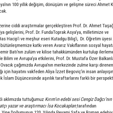
ya’nın 100 yıllık değişim, dönüşüm ve gelişme süreci Ahmet 
cak.
rine ciddi araştırmalar gerçekleştiren Prof. Dr. Ahmet Taşağ
ya gelişlerini, Prof. Dr. FundaToprak Asya’ya, milletimize ve
as Hacip’i ve meşhur eseri Kutadgu Bilig’i, Dr. Öğretim üyes
ütünleşmemize katkı veren Avarız Vakıflarının sosyal hayat
demir Batı’nın zulüm ve kilise tahakkümünden kurtulup ilerlem
Bilim ve Avrupa’ya etkilerini, Prof. Dr. Mustafa Özer Balkan
yr Ovacık çağımızda Avrupa’nın merkezinde zulme karşı direnen
ğı için hayatını vakfeden Aliya İzzet Begoviç’in insan anlayışını
İslam Düşüncesinde aşırılık taraftarlarını farklı bir perspekt
ekli aklımızda tuttuğumuz
Kırım’ın edebi sesi Cengiz Dağcı’nın
tçı yazar ve araştırmacı İsa Kocakaplan
tarafından
ır. Yine Doğumunun 120. Yılında Peyami Safa ve Roman edebiy