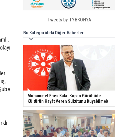
Tweets by TYBKONYA
Bu Kategorideki Diğer Haberler
amlı,
dolayı
ler
ış,
 Şube
Muhammet Enes Kala: Kopan Gürültüde
Kültürün Hayât Veren Sükûtunu Duyabilmek
rklı