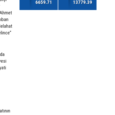
6659.71
13779.39
y
, Ahmet
Çıban
Melahat
lince”
yda
yesi
yati
atının