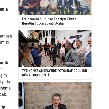
şımla
Erzincan’da Kültür ve Edebiyat Zirvesi -
Nurettin Topçu Sokağı Açılışı
aşımaya
ımızı
inlik
ir
TYB KONYA ŞUBESİ’NDE FOTOĞRAF DOLU BİR
işim
GÜN GERÇEKLEŞTİ
 yılda
 Sinema
acak.
rip