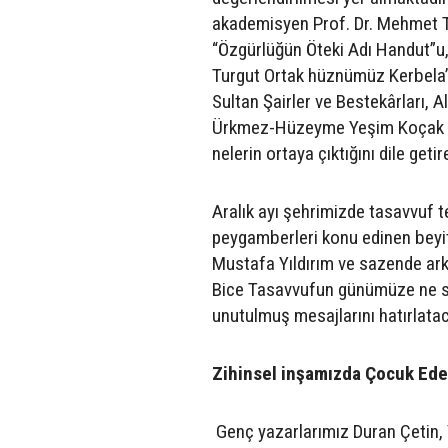
akademisyen Prof. Dr. Mehmet Tek
“Özgürlüğün Öteki Adı Handut”u,
Turgut Ortak hüznümüz Kerbela’
Sultan Şairler ve Bestekârları, 
Ürkmez-Hüzeyme Yeşim Koçak ve 
nelerin ortaya çıktığını dile getir
Aralık ayı şehrimizde tasavvuf 
peygamberleri konu edinen beyit
Mustafa Yıldırım ve sazende ark
Bice Tasavvufun günümüze ne sö
unutulmuş mesajlarını hatırlatac
Zihinsel inşamızda Çocuk Edeb
Genç yazarlarımız Duran Çetin, 