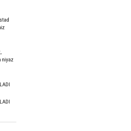
Üstad
miz
,
n niyaz