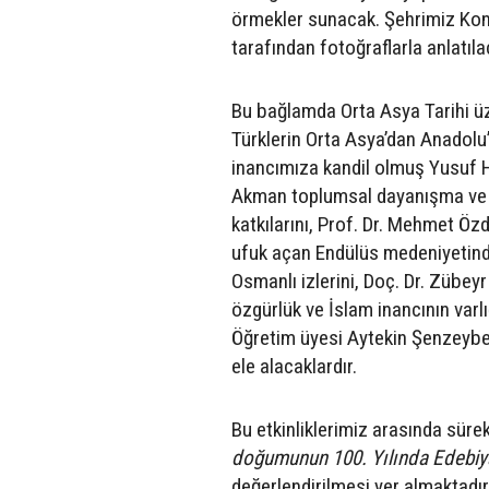
örmekler sunacak. Şehrimiz Kon
tarafından fotoğraflarla anlatıla
Bu bağlamda Orta Asya Tarihi üze
Türklerin Orta Asya’dan Anadolu’
inancımıza kandil olmuş Yusuf H
Akman toplumsal dayanışma ve b
katkılarını, Prof. Dr. Mehmet Öz
ufuk açan Endülüs medeniyetinde 
Osmanlı izlerini, Doç. Dr. Zübe
özgürlük ve İslam inancının varlı
Öğretim üyesi Aytekin Şenzeybek 
ele alacaklardır.
Bu etkinliklerimiz arasında sür
doğumunun 100. Yılında Edebiya
değerlendirilmesi yer almaktad