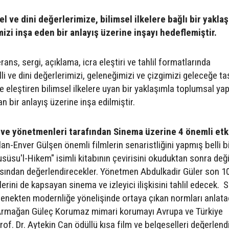
el ve dini değerlerimize, bilimsel ilkelere bağlı bir yakla
izi inşa eden bir anlayış üzerine inşayı hedeflemiştir.
rans, sergi, açıklama, icra eleştiri ve tahlil formatlarında
lli ve dini değerlerimizi, geleneğimizi ve çizgimizi geleceğe t
 eleştiren bilimsel ilkelere uyan bir yaklaşımla toplumsal yap
n bir anlayış üzerine inşa edilmiştir.
 ve yönetmenleri tarafından Sinema üzerine 4 önemli etk
an-Enver Gülşen önemli filmlerin senaristliğini yapmış belli b
süsu'l-Hikem" isimli kitabının çevirisini okuduktan sonra değ
sından değerlendirecekler. Yönetmen Abdulkadir Güler son 10
erini de kapsayan sinema ve izleyici ilişkisini tahlil edecek.
lenekten modernliğe yönelişinde ortaya çıkan normları anlat
Armağan Güleç Korumaz mimari korumayı Avrupa ve Türkiye
. Dr. Aytekin Can ödüllü kısa film ve belgeselleri değerlendi