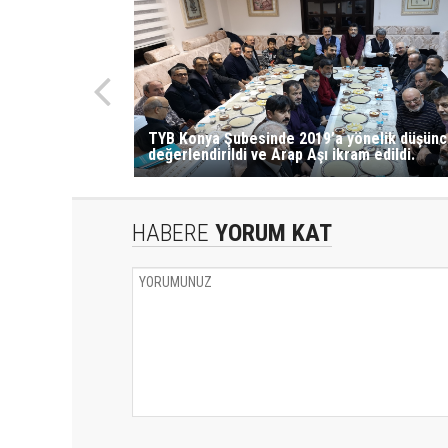
TYB Konya Şubesinde 2019’a yönelik düşünc
değerlendirildi ve Arap Aşı ikram edildi.
HABERE
YORUM KAT