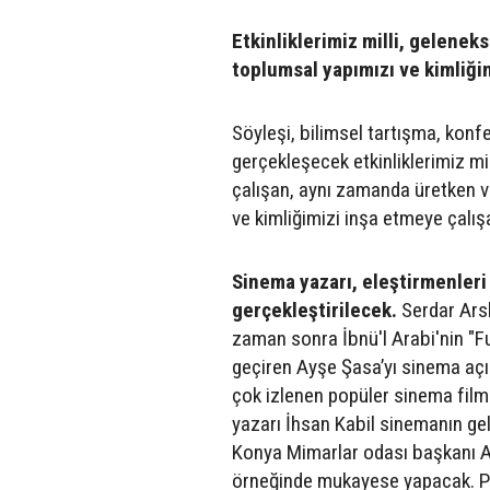
Etkinliklerimiz milli, geleneks
toplumsal yapımızı ve kimliğim
Söyleşi, bilimsel tartışma, konfe
gerçekleşecek etkinliklerimiz mi
çalışan, aynı zamanda üretken ve
ve kimliğimizi inşa etmeye çalışa
Sinema yazarı, eleştirmenleri
gerçekleştirilecek.
Serdar Arsl
zaman sonra İbnü'l Arabi'nin "Fu
geçiren Ayşe Şasa’yı sinema açı
çok izlenen popüler sinema filml
yazarı İhsan Kabil sinemanın ge
Konya Mimarlar odası başkanı 
örneğinde mukayese yapacak. Prof