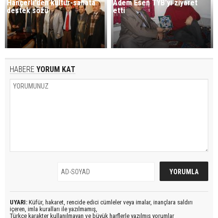
Hançerli'den kültür-sanata
Adem Esen TYB'yi ziyaret
destek sözü
etti
HABERE
YORUM KAT
UYARI:
Küfür, hakaret, rencide edici cümleler veya imalar, inançlara saldırı
içeren, imla kuralları ile yazılmamış,
Türkçe karakter kullanılmayan ve büyük harflerle yazılmış yorumlar