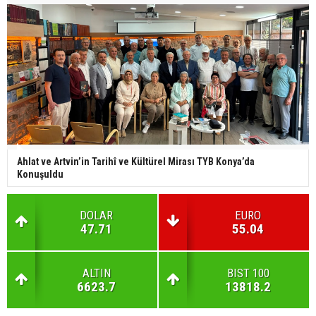
Ahlat ve Artvin’in Tarihî ve Kültürel Mirası TYB Konya’da
Konuşuldu
DOLAR
EURO
47.71
55.04
ALTIN
BIST 100
6623.7
13818.2