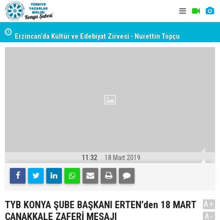
yât
Erzincan’da Kültür ve Edebiyat Zirvesi - Nurettin Topçu
TYB KONYA
Sokağı Açılışı
GERÇEKLE
11:32
18 Mart 2019
TYB KONYA ŞUBE BAŞKANI ERTEN’den 18 MART
A+
ÇANAKKALE ZAFERİ MESAJI
A-