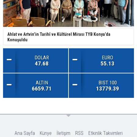
Ahlat ve Artvin’in Tarihî ve Kültürel Mirası TYB Konya’da
Konuşuldu
DOLAR
EURO
47.68
55.13
ALTIN
BIST 100
6659.71
13779.39
Ana Sayfa
Künye
İletişim
RSS
Etkinlik Takvimleri