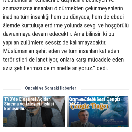
acımazsızca insanları öldürmekten çekinmeyenlerin
inadına tüm insanlığı hem bu dünyada, hem de ebedi
âlemde kurtuluşa erdirme yolunda sevgi ve hoşgörülü
davranmaya devam edecektir. Ama bilinsin ki bu
yapılan zulümlere sessiz de kalınmayacaktır.
Müslümanları şehit eden ve tüm insanları katleden
teröristleri de lanetliyor, onlara karşı mücadele eden
aziz şehitlerimizi de minnetle anıyoruz.” dedi.
Önceki ve Sonraki Haberler
TYB’de Eleştirel Açıdan
Kırım'ın Edebi Sesi Cengiz
Sinema ve İzleyici ilişkisi
DAĞCI
konuşuldu.