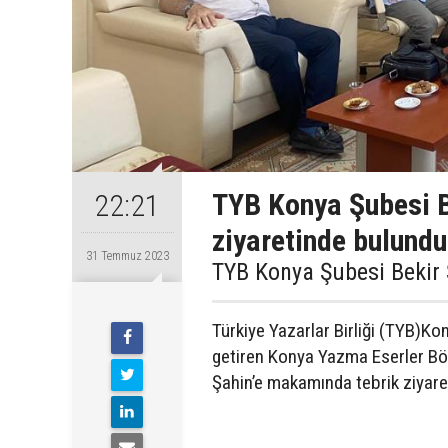
TYB Konya Şubesi B
22:21
ziyaretinde bulundu
31 Temmuz 2023
TYB Konya Şubesi Bekir 
Türkiye Yazarlar Birliği (TYB)Ko
getiren Konya Yazma Eserler B
Şahin’e makamında tebrik ziyare