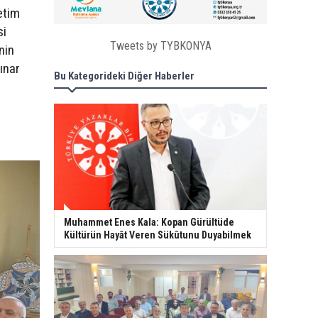
etim
si
Tweets by TYBKONYA
nin
ınar
Bu Kategorideki Diğer Haberler
Muhammet Enes Kala: Kopan Gürültüde
Kültürün Hayât Veren Sükûtunu Duyabilmek