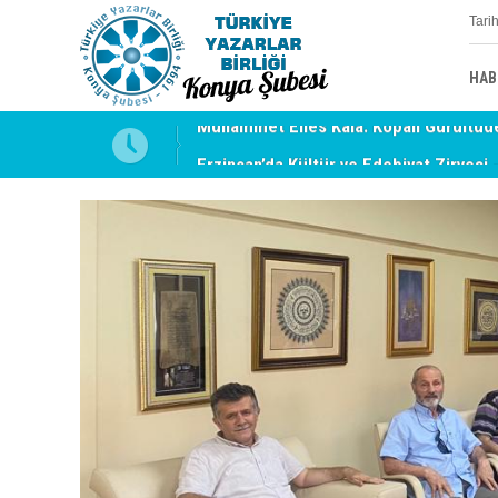
Tari
HAB
uyabilmek
Erzincan’da Kültür ve Edebiyat Zirvesi 