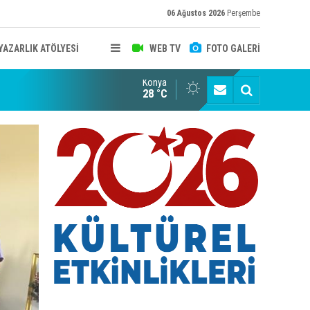
06 Ağustos 2026
Perşembe
YAZARLIK ATÖLYESİ
WEB TV
FOTO GALERİ
Konya
B KONYA ŞUBESİ’NDE FOTOĞRAF DOLU BİR GÜN GERÇEKLEŞTİ
YAYINLAR
28 °C