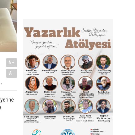
A+
A-
.
 yerine
r