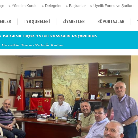
hçe
Yönetim Kurulu
Delegeler
Başkanlar
Üyelik Formu ve Şartları
ERLER
TYB ŞUBELERİ
ZİYARETLER
RÖPORTAJLAR
- Nurettin Topçu Sokağı Açılışı
TY
ÜYELERİMİZDEN HABERLER
KENDİNİ ARAYAN ŞEHİR
AÇIKLAMA