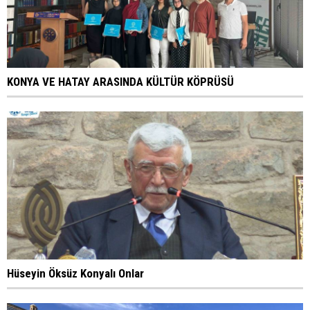
KONYA VE HATAY ARASINDA KÜLTÜR KÖPRÜSÜ
Hüseyin Öksüz Konyalı Onlar