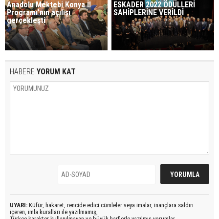
Anadolu Mektebi Konya İl
ESKADER 2022 ÖDÜLLERİ
Programı'nın açılışı
SAHİPLERİNE VERİLDİ
gerçekleşti
HABERE
YORUM KAT
UYARI:
Küfür, hakaret, rencide edici cümleler veya imalar, inançlara saldırı
içeren, imla kuralları ile yazılmamış,
Türkçe karakter kullanılmayan ve büyük harflerle yazılmış yorumlar