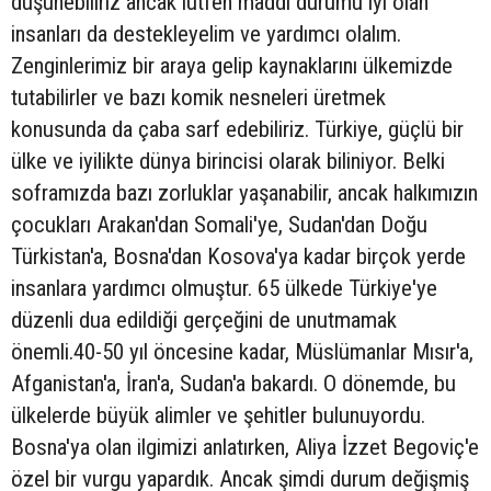
düşünebiliriz ancak lütfen maddi durumu iyi olan
insanları da destekleyelim ve yardımcı olalım.
Zenginlerimiz bir araya gelip kaynaklarını ülkemizde
tutabilirler ve bazı komik nesneleri üretmek
konusunda da çaba sarf edebiliriz. Türkiye, güçlü bir
ülke ve iyilikte dünya birincisi olarak biliniyor. Belki
soframızda bazı zorluklar yaşanabilir, ancak halkımızın
çocukları Arakan'dan Somali'ye, Sudan'dan Doğu
Türkistan'a, Bosna'dan Kosova'ya kadar birçok yerde
insanlara yardımcı olmuştur. 65 ülkede Türkiye'ye
düzenli dua edildiği gerçeğini de unutmamak
önemli.40-50 yıl öncesine kadar, Müslümanlar Mısır'a,
Afganistan'a, İran'a, Sudan'a bakardı. O dönemde, bu
ülkelerde büyük alimler ve şehitler bulunuyordu.
Bosna'ya olan ilgimizi anlatırken, Aliya İzzet Begoviç'e
özel bir vurgu yapardık. Ancak şimdi durum değişmiş