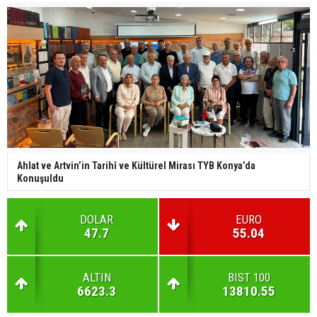
Ahlat ve Artvin’in Tarihî ve Kültürel Mirası TYB Konya’da
Konuşuldu
DOLAR
EURO
47.7
55.04
ALTIN
BIST 100
6623.3
13810.55