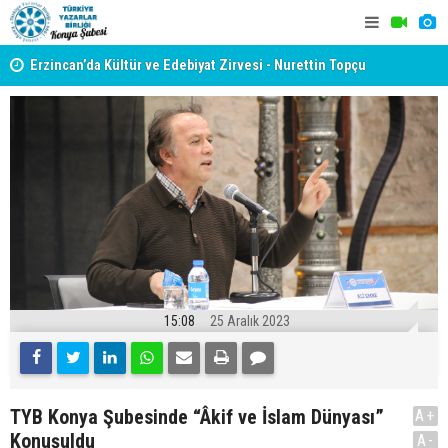
yât
Erzincan’da Kültür ve Edebiyat Zirvesi - Nurettin Topçu
TYB KONYA
Sokağı Açılışı
GERÇEKLE
15:08
25 Aralık 2023
TYB Konya Şubesinde “Âkif ve İslam Dünyası”
A+
Konuşuldu
A-