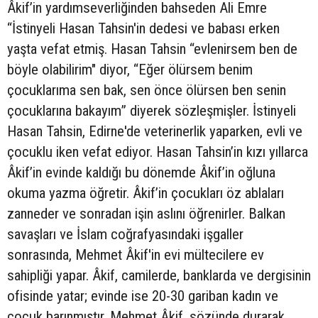
Âkif’in yardımseverliğinden bahseden Ali Emre
“İstinyeli Hasan Tahsin'in dedesi ve babası erken
yaşta vefat etmiş. Hasan Tahsin “evlenirsem ben de
böyle olabilirim" diyor, “Eğer ölürsem benim
çocuklarıma sen bak, sen önce ölürsen ben senin
çocuklarına bakayım” diyerek sözleşmişler. İstinyeli
Hasan Tahsin, Edirne'de veterinerlik yaparken, evli ve
çocuklu iken vefat ediyor. Hasan Tahsin’in kızı yıllarca
Âkif’in evinde kaldığı bu dönemde Âkif’in oğluna
okuma yazma öğretir. Âkif’in çocukları öz ablaları
zanneder ve sonradan işin aslını öğrenirler. Balkan
savaşları ve İslam coğrafyasındaki işgaller
sonrasında, Mehmet Âkif'in evi mültecilere ev
sahipliği yapar. Âkif, camilerde, banklarda ve dergisinin
ofisinde yatar; evinde ise 20-30 gariban kadın ve
çocuk barınmıştır. Mehmet Âkif, sözünde durarak