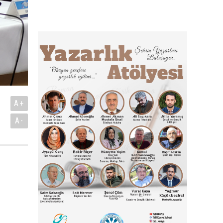
A+
.
A-