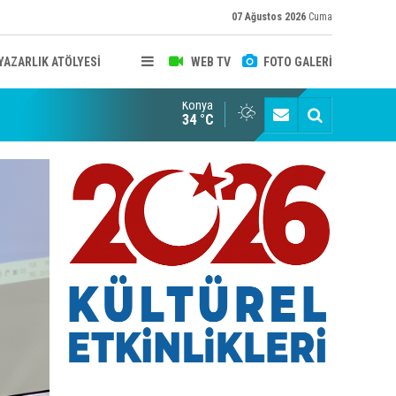
07 Ağustos 2026
Cuma
YAZARLIK ATÖLYESİ
WEB TV
FOTO GALERİ
Konya
B KONYA ŞUBESİ’NDE FOTOĞRAF DOLU BİR GÜN GERÇEKLEŞTİ
YAYINLAR
34 °C