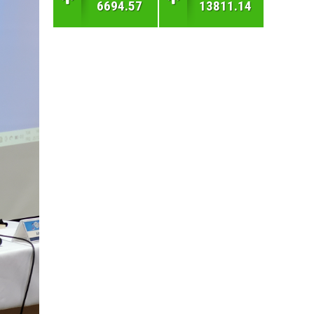
6694.57
13811.14