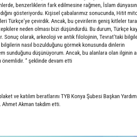
emlerde, benzerliklerin fark edilmesine rağmen, İslam dünyası
adığını gösteriyordu. Kişisel çabalarımız sonucunda, Hitit mito
eri Türkçe'ye çevirdik. Ancak, bu çevirilerin geniş kitleler tar
tepkilere neden olması bizi düşündürdü. Bu durum, Türkçe ka
ir. Sonuç olarak, arkeoloji ve antik filolojinin, Tevrat'taki bilgil
 bilgilerin nasıl bozulduğunu görmek konusunda dinlerin
em sunduğunu düşünüyorum. Ancak, bu alanlara olan ilginin 
önemlidir. ” şeklinde devam etti
laket ve katılım beratlarını TYB Konya Şubesi Başkan Yardım
r. Ahmet Akman takdim etti.