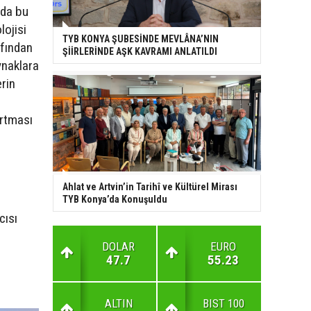
nda bu
lojisi
TYB KONYA ŞUBESİNDE MEVLÂNA’NIN
afından
ŞİİRLERİNDE AŞK KAVRAMI ANLATILDI
ynaklara
erin
artması
Ahlat ve Artvin’in Tarihî ve Kültürel Mirası
TYB Konya’da Konuşuldu
cısı
DOLAR
EURO
47.7
55.23
ALTIN
BIST 100