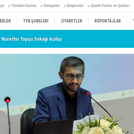
hçe
Yönetim Kurulu
Delegeler
Başkanlar
Üyelik Formu ve Şartları
ERLER
TYB ŞUBELERİ
ZİYARETLER
RÖPORTAJLAR
- Nurettin Topçu Sokağı Açılışı
TY
ÜYELERİMİZDEN HABERLER
KENDİNİ ARAYAN ŞEHİR
AÇIKLAMA