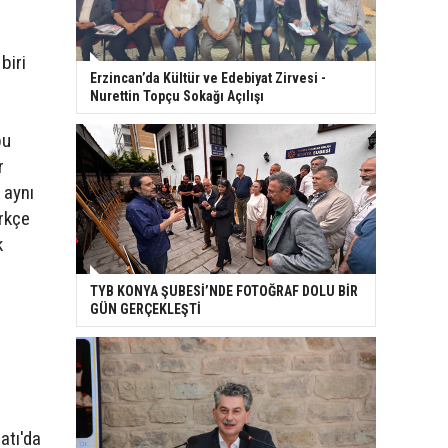
biri
Erzincan’da Kültür ve Edebiyat Zirvesi -
Nurettin Topçu Sokağı Açılışı
bu
r
 aynı
rkçe
k
TYB KONYA ŞUBESİ’NDE FOTOĞRAF DOLU BİR
GÜN GERÇEKLEŞTİ
atı'da