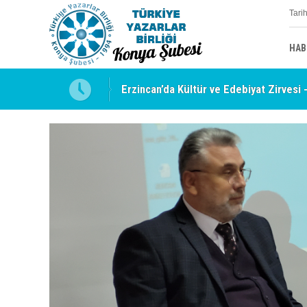
Tari
HAB
uyabilmek
Erzincan’da Kültür ve Edebiyat Zirvesi 