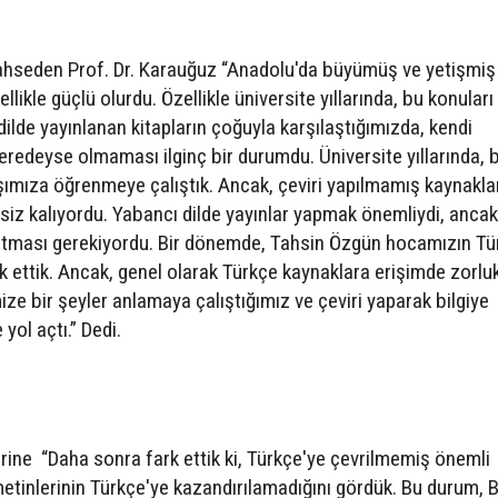
ahseden Prof. Dr. Karauğuz “Anadolu'da büyümüş ve yetişmiş 
likle güçlü olurdu. Özellikle üniversite yıllarında, bu konuları
lde yayınlanan kitapların çoğuyla karşılaştığımızda, kendi
eredeyse olmaması ilginç bir durumdu. Üniversite yıllarında, 
aşımıza öğrenmeye çalıştık. Ancak, çeviri yapılmamış kaynakla
siz kalıyordu. Yabancı dilde yayınlar yapmak önemliydi, ancak
rtması gerekiyordu. Bir dönemde, Tahsin Özgün hocamızın Tü
k ettik. Ancak, genel olarak Türkçe kaynaklara erişimde zorlu
ze bir şeyler anlamaya çalıştığımız ve çeviri yaparak bilgiye
yol açtı.” Dedi.
rine “Daha sonra fark ettik ki, Türkçe'ye çevrilmemiş önemli
 metinlerinin Türkçe'ye kazandırılamadığını gördük. Bu durum, B