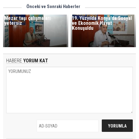
Önceki ve Sonraki Haberler
Mezar taşı çalışmaları
19. Yüzyılda Konya'da Sosyal
yetersiz
ve Ekonomik Hayat
Konuşuldu
HABERE
YORUM KAT