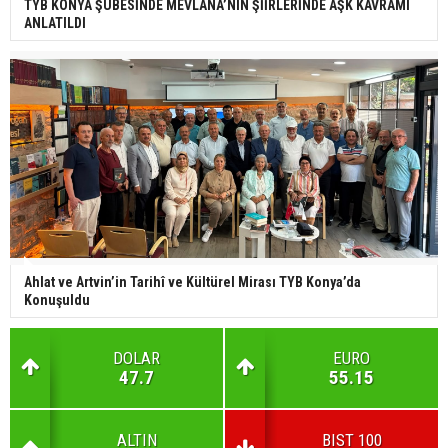
TYB KONYA ŞUBESİNDE MEVLÂNA’NIN ŞİİRLERİNDE AŞK KAVRAMI
ANLATILDI
Ahlat ve Artvin’in Tarihî ve Kültürel Mirası TYB Konya’da
Konuşuldu
DOLAR
EURO
47.7
55.15
ALTIN
BIST 100