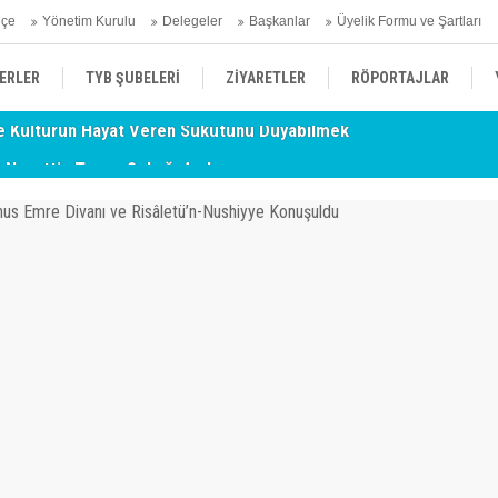
hçe
Yönetim Kurulu
Delegeler
Başkanlar
Üyelik Formu ve Şartları
ERLER
TYB ŞUBELERİ
ZİYARETLER
RÖPORTAJLAR
- Nurettin Topçu Sokağı Açılışı
TY
ÜYELERİMİZDEN HABERLER
KENDİNİ ARAYAN ŞEHİR
AÇIKLAMA