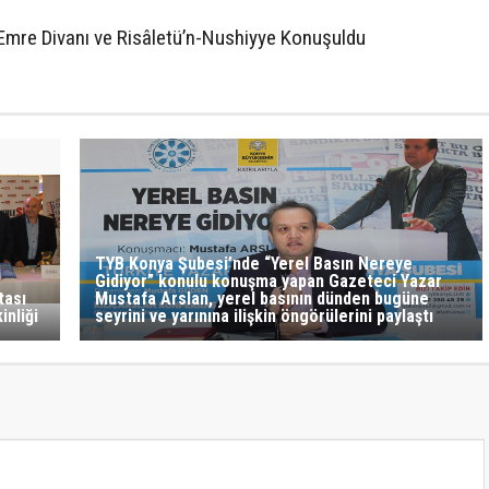
TYB Konya Şubesi’nde “Yerel Basın Nereye
Gidiyor” konulu konuşma yapan Gazeteci Yazar
tası
Mustafa Arslan, yerel basının dünden bugüne
nliği
seyrini ve yarınına ilişkin öngörülerini paylaştı