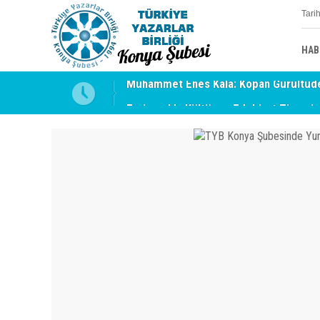
Tari
HAB
uyabilmek
Erzincan’da Kültür ve Edebiyat Zirvesi 