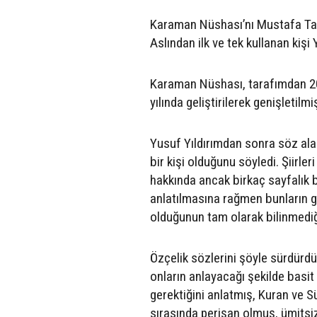
Karaman Nüshası’nı Mustafa Tatc
Aslından ilk ve tek kullanan kiş
Karaman Nüshası, tarafımdan 2014
yılında geliştirilerek genişletilmiş
Yusuf Yıldırımdan sonra söz al
bir kişi olduğunu söyledi. Şiirle
hakkında ancak birkaç sayfalık 
anlatılmasına rağmen bunların g
olduğunun tam olarak bilinmediğ
Özçelik sözlerini şöyle sürdürd
onların anlayacağı şekilde basit 
gerektiğini anlatmış, Kuran ve Sü
sırasında perişan olmuş, ümitsi