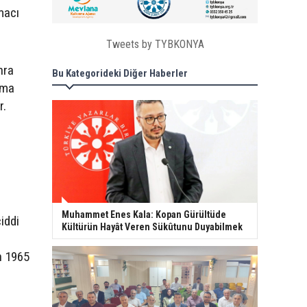
macı
Tweets by TYBKONYA
nra
Bu Kategorideki Diğer Haberler
şma
r.
Muhammet Enes Kala: Kopan Gürültüde
iddi
Kültürün Hayât Veren Sükûtunu Duyabilmek
n 1965