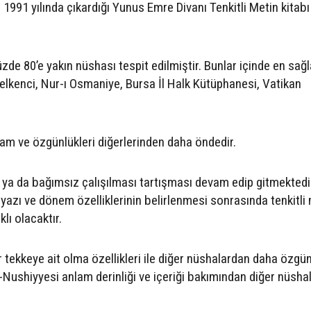
1991 yılında çıkardığı Yunus Emre Divanı Tenkitli Metin kitabı
de 80’e yakın nüshası tespit edilmiştir. Bunlar içinde en sağ
elkenci, Nur-ı Osmaniye, Bursa İl Halk Kütüphanesi, Vatikan
am ve özgünlükleri diğerlerinden daha öndedir.
n ya da bağımsız çalışılması tartışması devam edip gitmektedi
t, yazı ve dönem özelliklerinin belirlenmesi sonrasında tenkitli
klı olacaktır.
r tekkeye ait olma özellikleri ile diğer nüshalardan daha özgü
’n-Nushiyyesi anlam derinliği ve içeriği bakımından diğer nüsha