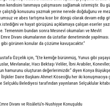
sanın kendisini tanımaya çalışmasını sağlamak istemiştir. Bu g
 çalıştığı konusunu yazmak yerine nerede doğduğunu ve mez
üzumsuz ve abes tartışma kısır bir döngü olarak devam edip gi
istediğini ve hayat görüşünü açıklamaya çalışan eserler ya
işme. Temennim bundan sonra Mesnevî okumaları ve Mevlit
Emre Divanı okumalarının da üstatlar denetiminde yapılması.
z gibi görünen konular da çözüme kavuşacaktır.”
tafa Özçelik için, “Ete kemiğe bürünmüş, Yunus gibi yaşay
ar, Mevlanalar, Hacı Bektaşı Veliler, İbni Arabiler, Konevîler
un hamurunu oluşturan değerlerimizdir.” diyen Konya Büyükşe
a İlişkiler Daire Başkanı Ahmet Köseoğlu her iki konuşmacıya
ve Selçuklu Belediyesi tarafından yayınlanan Selçuklular kitabı