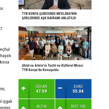
ır.
TYB KONYA ŞUBESİNDE MEVLÂNA’NIN
ŞİİRLERİNDE AŞK KAVRAMI ANLATILDI
17
meçhul
 hayatı
 kıssa
Ahlat ve Artvin’in Tarihî ve Kültürel Mirası
TYB Konya’da Konuşuldu
DOLAR
EURO
ni,
47.59
55.04
l işgali
ALTIN
BIST 100
vermiş