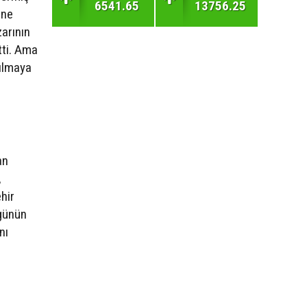
6541.65
13756.25
üne
arının
tti. Ama
zılmaya
an
,
hir
 günün
nı