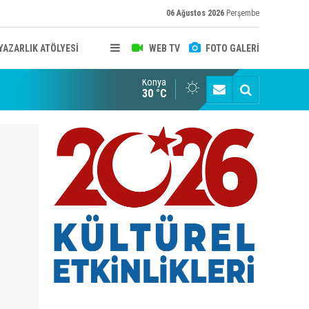
06 Ağustos 2026
Perşembe
YAZARLIK ATÖLYESİ
WEB TV
FOTO GALERİ
Konya
B KONYA ŞUBESİ’NDE FOTOĞRAF DOLU BİR GÜN GERÇEKLEŞTİ
YAYINLAR
30 °C