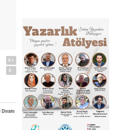
A+
A-
i
 Divanı