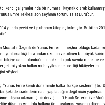
ı kendi çalışmalarında bir numaralı kaynak olarak kullanmışt
i Yunus Emre Tekkesi son şeyhinin torunu Talat Duru’dur.
 yılında çeviri ve tıpkıbasım kitaplaştırılmıştır. Bu kitap 20
tir.”
an Mustafa Özçelik de Yunus Emre’nin meşhur olduğu kadar 
ri milyonlarca kişi tarafından okunan ve bilinen bu büyük şairin
bir bilgiye sahip olunduğunu, hakkında çok sayıda menkıbe ve
erçek mi yoksa halkın muhayyilesinde ürettiği hikâyeler mi
ini söyledi.
ü; “Yunus Emre kendi döneminde halka Türkçe seslenmiştir. Di
bir şekilde ibadetlerin nasıl yapılacağını değil niçin yapılması
nnet dışına çıkmamış bir derviş idi. O Haçlı Seferleri ve Moğo
zliğe düşmüş Anadolu halkına ümit aşılamış, yaşama direnci 