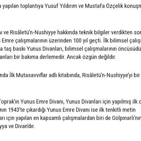
 yapılan toplantıya Yusuf Yıldırım ve Mustafa Özçelik konuş
 ve Risâletü’n-Nushiyye hakkında teknik bilgiler verdikten so
 Emre çalışmalarının üzerinden 100 yıl geçti. İlk bilimsel çalı
a taş baskı Yunus Divanları, bilimsel çalışmalarının öncüsüdü
nları bir bakıma derlemedir. Ancak özgün değildir.
da İlk Mutasavvıflar adlı kitabında, Risâletü’n-Nushiyye’yi bir
.
prak’ın Yunus Emre Divanı, Yunus Divanları için yapılmış ilk c
nın 1943’te çıkardığı Yunus Emre Divanı ise ilk tenkitli metin
rı için yapılan en kapsamlı çalışmalardan biri de Gölpınarlı’nı
yya ve Divan’dır.