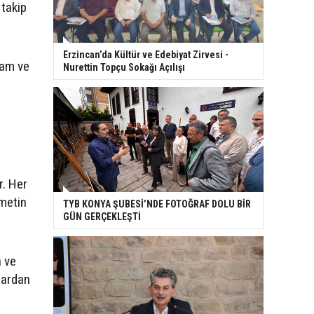
 takip
Erzincan’da Kültür ve Edebiyat Zirvesi -
lam ve
Nurettin Topçu Sokağı Açılışı
r. Her
 metin
TYB KONYA ŞUBESİ’NDE FOTOĞRAF DOLU BİR
GÜN GERÇEKLEŞTİ
n ve
lardan