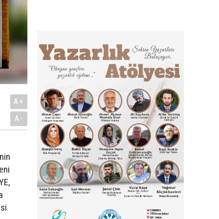
A+
A-
i
nin
eni
YE,
a
si