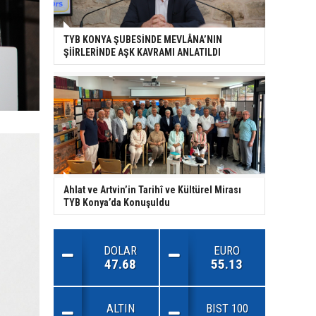
TYB KONYA ŞUBESİNDE MEVLÂNA’NIN
ŞİİRLERİNDE AŞK KAVRAMI ANLATILDI
Ahlat ve Artvin’in Tarihî ve Kültürel Mirası
TYB Konya’da Konuşuldu
DOLAR
EURO
47.68
55.13
ALTIN
BIST 100