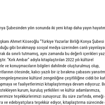
nya Şubesinden yılın sonunda iki yeni kitap daha yayın hayatın
şkanı Ahmet Köseoğlu “Türkiye Yazarlar Birliği Konya Şubesi
ulduğu gibi bırakmayıp sosyal medya üzerinden canlı yayınlaya
ak da sınırlı tutmamış, aynı zamanda bu değerli içerikleri yazı
r. "Kırk Ambar" adıyla kitaplaştırılan 2022 yılı kültürel
e ve konuşmacıların bilgileri dahilinde oluşturulmuş olup,
tlarının ötesinde, kalıcı yazılı bir iz bırakma çabasını yansıtm
enginleşmesine kültürel zenginliğine çeşitliliğine ciddi bir kat
yapmaya ve faaliyetlerimizi kitaplaştırmaya devam ediyoruz. B
stekleyen kurum, kuruluş yetkilileri ve kültür adamlarımıza,
lerimize teşekkürlerimizi sunuyoruz. Bu süre zarfında, emeği
a ve edebiyatçılara teşekkür ediyor, kitaplaştırma sürecinde