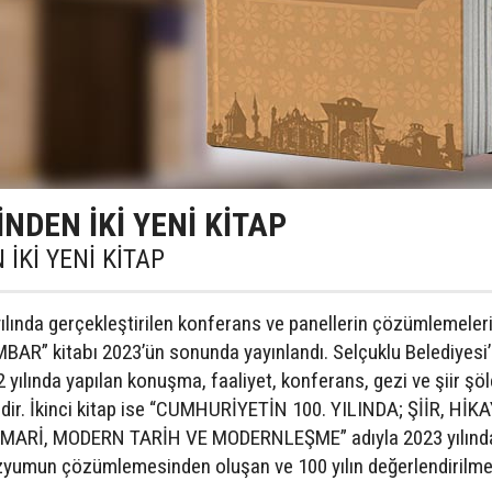
NDEN İKİ YENİ KİTAP
İKİ YENİ KİTAP
lında gerçekleştirilen konferans ve panellerin çözümlemeler
 AMBAR” kitabı 2023’ün sonunda yayınlandı. Selçuklu Belediyesi’
2 yılında yapılan konuşma, faaliyet, konferans, gezi ve şiir şöl
edir. İkinci kitap ise “CUMHURİYETİN 100. YILINDA; ŞİİR, HİKA
ARİ, MODERN TARİH VE MODERNLEŞME” adıyla 2023 yılınd
ozyumun çözümlemesinden oluşan ve 100 yılın değerlendirilme