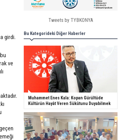
Tweets by TYBKONYA
Bu Kategorideki Diğer Haberler
a girdi.
 bu
rak ve
lı
aktadır.
Muhammet Enes Kala: Kopan Gürültüde
kı
Kültürün Hayât Veren Sükûtunu Duyabilmek
u
 geçen
 emeği