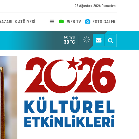
08 Ağustos 2026
Cumartesi
YAZARLIK ATÖLYESİ
WEB TV
FOTO GALERİ
Konya
B KONYA ŞUBESİ’NDE FOTOĞRAF DOLU BİR GÜN GERÇEKLEŞTİ
YAYINLAR
30 °C