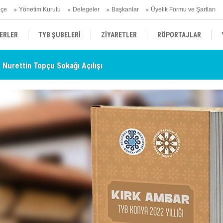
hçe
Yönetim Kurulu
Delegeler
Başkanlar
Üyelik Formu ve Şartları
ERLER
TYB ŞUBELERİ
ZİYARETLER
RÖPORTAJLAR
- Nurettin Topçu Sokağı Açılışı
TY
ÜYELERİMİZDEN HABERLER
KENDİNİ ARAYAN ŞEHİR
AÇIKLAMA