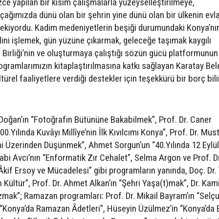
zce yapılan bir kısım çalışmalarla yüzeyselleştirilmeye,
çağımızda dünü olan bir şehrin yine dünü olan bir ülkenin evla
ekiyordu. Kadim medeniyetlerin beşiği durumundaki Konya’nı
lini işlemek, gün yüzüne çıkarmak, geleceğe taşımak kaygılı
Birliği’nin ve oluşturmaya çalıştığı sözün gücü platformunun
rogramlarımızın kitaplaştırılmasına katkı sağlayan Karatay Bel
ürel faaliyetlere verdiği destekler için teşekkürü bir borç bil
ğan’ın “Fotoğrafın Bütününe Bakabilmek”, Prof. Dr. Caner
00.Yılında Kuvâyı Millîye’nin İlk Kıvılcımı Konya”, Prof. Dr. Mus
ikimi Üzerinden Düşünmek”, Ahmet Sorgun’un “40.Yılında 12 Eylül
Nabi Avcı’nın “Enformatik Zır Cehalet”, Selma Argon ve Prof. Dr
kif Ersoy ve Mücadelesi” gibi programların yanında, Doç. Dr
 Kültür”, Prof. Dr. Ahmet Alkan’ın “Şehri Yaşa(t)mak”, Dr. Kami
mak”; Ramazan programları: Prof. Dr. Mikail Bayram’ın “Selçu
n “Konya’da Ramazan Âdetleri”, Hüseyin Üzülmez’in “Konya’da 