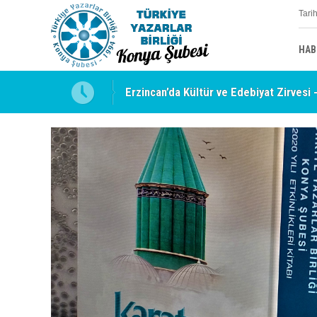
Tari
HAB
uyabilmek
Erzincan’da Kültür ve Edebiyat Zirvesi 