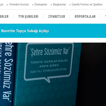
hçe
Yönetim Kurulu
Delegeler
Başkanlar
Üyelik Formu ve Şartları
ERLER
TYB ŞUBELERİ
ZİYARETLER
RÖPORTAJLAR
- Nurettin Topçu Sokağı Açılışı
TY
ÜYELERİMİZDEN HABERLER
KENDİNİ ARAYAN ŞEHİR
AÇIKLAMA