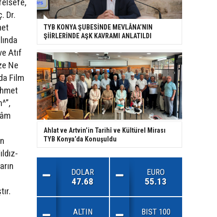
felsefe,
. Dr.
met
TYB KONYA ŞUBESİNDE MEVLÂNA’NIN
ŞİİRLERİNDE AŞK KAVRAMI ANLATILDI
lında
ve Atıf
ize Ne
da Film
Mehmet
n^”,
slâm
Ahlat ve Artvin’in Tarihî ve Kültürel Mirası
an
TYB Konya’da Konuşuldu
ldız-
arın
DOLAR
EURO
47.68
55.13
tır.
ALTIN
BIST 100