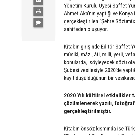
Yönetim Kurulu Üyesi Saffet Yur
Ahmet Aka’nın yaptığı ve Konya K
gerçekleştirilen “Şehre Sözümüz 
sahifeden oluşuyor.
Kitabın girişinde Editör Saffet Yu
mûsikî, mâzi, âti, millî, yerli, 
konularda, söyleyecek sözü olan
Şubesi vesilesiyle 2020’de yaptık
kayıt düşüldüğünün bir vesikasıdı
2020 Yılı kültürel etkinlikler
çözümlenerek yazılı, fotoğrafl
gerçekleştirilmiştir.
Kitabın önsöz kısmında ise Türk