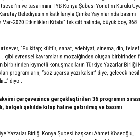
tsever’in ve tasarımını TYB Konya Şubesi Yönetim Kurulu Üy
aratay Belediyesinin katkılarıyla Çimke Yayınlarında basımı
Var-2020 Etkinlikleri Kitabı” tek cilt halinde, büyük boy, 968
rtsever, “Bu kitap; kültür, sanat, edebiyat, sinema, din, felsefe
vefa… gibi evrensel kavramların mozaiğinden oluşan birbirinden f
 birbirinden kıymetli konuşmacıların Türkiye Yazarlar Birliği
ları programların, “söz uçarsa yazı kalsın” diye, gelecek nesil
r…” diyor.
 takvimi çerçevesince gerçekleştirilen 36 programın sıras
ı, belgeli şekilde kitap haline getirilmiş ve basımı
iye Yazarlar Birliği Konya Şubesi başkanı Ahmet Köseoğlu,