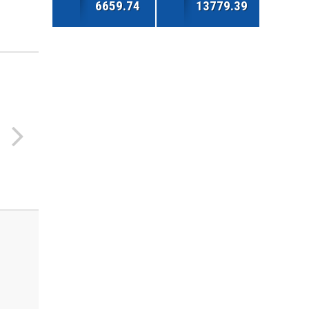
6659.74
13779.39