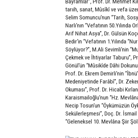
Bayramlar”, Prof. Dr. Mehmet Kır
tarıih, sanat, Mûsîkî ve vefa üze
Selim Somuncu’nun “Tarih, Sosy
Narlı’nın “Vefatının 50.Yılında 
Arif Nihat Asya”, Dr. Gülsün Koçe
Bedir’in “Vefatının 1.Yılında “N
Söylüyor?”, M.Ali Sevimli’nin “M
Çekmek ve İhtiyarlar Taburu”, Pr
Gönül’ün “Mûsikîde Dâhi Dokunuşl
Prof. Dr. Ekrem Demirli’nin “İbnü
Medeniyetinde Farâbî”, Dr. Zeker
Okuması”, Prof. Dr. Hicabi Kırla
Karaismailoğlu’nun “Hz. Mevlân
Necip Tosun’un “Öykümüzün Öykü
Sekülerleşmesi”, Doç. Dr. İsmail 
“Geleneksel 10. Mevlâna Şiir Şölen