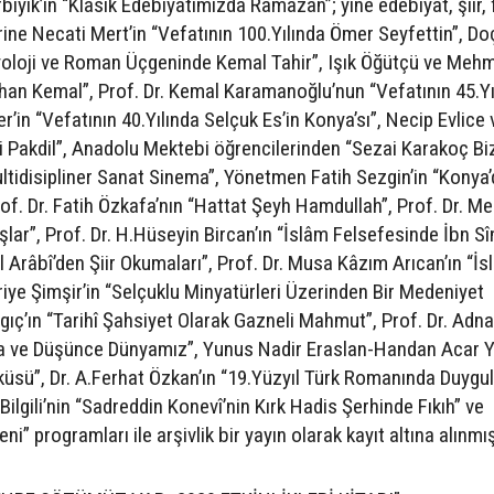
bıyık’ın “Klasik Edebiyatımızda Ramazan”; yine edebiyat, şiir, 
rine Necati Mert’in “Vefatının 100.Yılında Ömer Seyfettin”, Doç
oloji ve Roman Üçgeninde Kemal Tahir”, Işık Öğütçü ve Meh
Orhan Kemal”, Prof. Dr. Kemal Karamanoğlu’nun “Vefatının 45.Yı
r’in “Vefatının 40.Yılında Selçuk Es’in Konya’sı”, Necip Evlice 
uri Pakdil”, Anadolu Mektebi öğrencilerinden “Sezai Karakoç B
ultidisipliner Sanat Sinema”, Yönetmen Fatih Sezgin’in “Konya’
of. Dr. Fatih Özkafa’nın “Hattat Şeyh Hamdullah”, Prof. Dr. 
ar”, Prof. Dr. H.Hüseyin Bircan’ın “İslâm Felsefesinde İbn Sî
’l Arâbî’den Şiir Okumaları”, Prof. Dr. Musa Kâzım Arıcan’ın “İ
iye Şimşir’in “Selçuklu Minyatürleri Üzerinden Bir Medeniyet
ngıç’ın “Tarihî Şahsiyet Olarak Gazneli Mahmut”, Prof. Dr. Adn
a ve Düşünce Dünyamız”, Yunus Nadir Eraslan-Handan Acar Yı
sü”, Dr. A.Ferhat Özkan’ın “19.Yüzyıl Türk Romanında Duygul
Bilgili’nin “Sadreddin Konevî’nin Kırk Hadis Şerhinde Fıkıh” ve
i” programları ile arşivlik bir yayın olarak kayıt altına alınmış