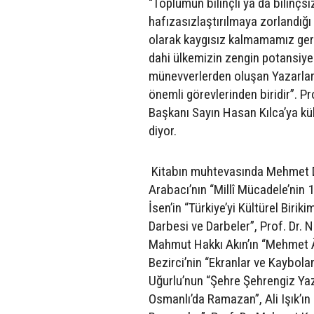
“Toplumun bilinçli ya da bilinçsi
hafızasızlaştırılmaya zorlandığı 
olarak kaygısız kalmamamız ger
dahi ülkemizin zengin potansiye
münevverlerden oluşan Yazarlar 
önemli görevlerinden biridir”. P
Başkanı Sayın Hasan Kılca’ya kült
diyor.
Kitabın muhtevasında Mehmet Do
Arabacı’nın “Millî Mücadele’nin 1
İsen’in “Türkiye’yi Kültürel Bir
Darbesi ve Darbeler”, Prof. Dr. 
Mahmut Hakkı Akın’ın “Mehmet Â
Bezirci’nin “Ekranlar ve Kaybolan
Uğurlu’nun “Şehre Şehrengiz Yaz
Osmanlı’da Ramazan”, Ali Işık’ı