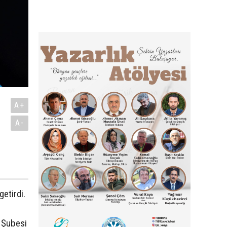
A+
A-
getirdi.
 Şubesi