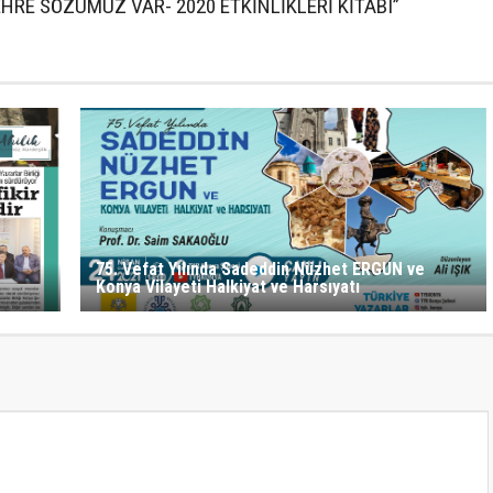
75. Vefat Yılında Sadeddin Nüzhet ERGUN ve
Konya Vilayeti Halkiyat ve Harsıyatı