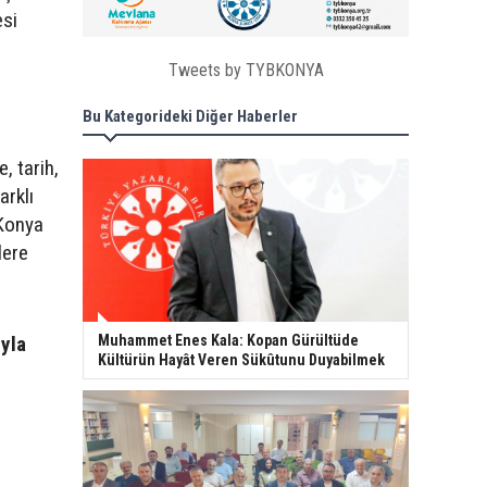
esi
Tweets by TYBKONYA
Bu Kategorideki Diğer Haberler
, tarih,
arklı
 Konya
lere
ıyla
Muhammet Enes Kala: Kopan Gürültüde
Kültürün Hayât Veren Sükûtunu Duyabilmek