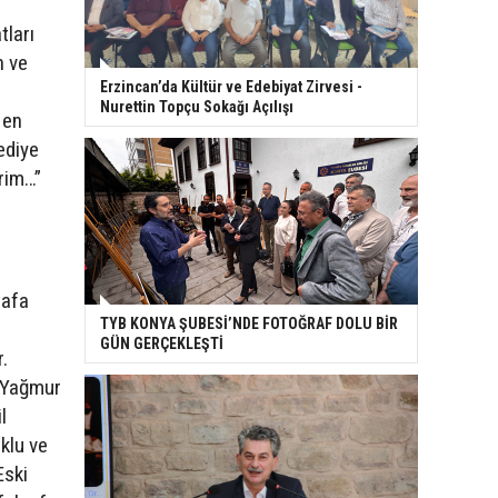
tları
n ve
Erzincan’da Kültür ve Edebiyat Zirvesi -
Nurettin Topçu Sokağı Açılışı
 en
ediye
irim…”
tafa
TYB KONYA ŞUBESİ’NDE FOTOĞRAF DOLU BİR
GÜN GERÇEKLEŞTİ
.
. Yağmur
l
klu ve
Eski