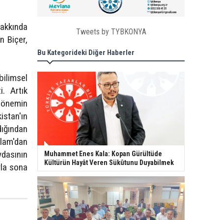
hakkında
Tweets by TYBKONYA
n Biçer,
Bu Kategorideki Diğer Haberler
bilimsel
i. Artık
 dönemin
istan'ın
dığından
slam'dan
ydasının
Muhammet Enes Kala: Kopan Gürültüde
Kültürün Hayât Veren Sükûtunu Duyabilmek
yla sona