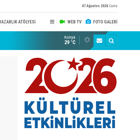
07 Ağustos 2026
Cuma
YAZARLIK ATÖLYESİ
WEB TV
FOTO GALERİ
Konya
B KONYA ŞUBESİ’NDE FOTOĞRAF DOLU BİR GÜN GERÇEKLEŞTİ
YAYINLAR
29 °C