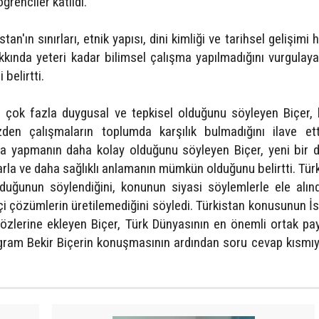
ğrenciler katıldı.
n'ın sınırları, etnik yapısı, dini kimliği ve tarihsel gelişimi 
kkında yeteri kadar bilimsel çalışma yapılmadığını vurgulaya
 belirtti.
ın çok fazla duygusal ve tepkisel olduğunu söyleyen Biçer, 
den çalışmaların toplumda karşılık bulmadığını ilave ett
ma yapmanın daha kolay olduğunu söyleyen Biçer, yeni bir
arla ve daha sağlıklı anlamanın mümkün olduğunu belirtti. Türk
duğunun söylendiğini, konunun siyasi söylemlerle ele alın
kçi çözümlerin üretilemediğini söyledi. Türkistan konusunun İ
özlerine ekleyen Biçer, Türk Dünyasının en önemli ortak pa
rogram Bekir Biçerin konuşmasının ardından soru cevap kısmı