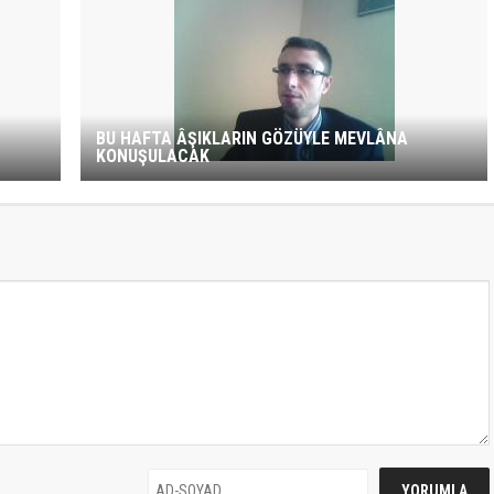
BU HAFTA ÂŞIKLARIN GÖZÜYLE MEVLÂNA
KONUŞULACAK