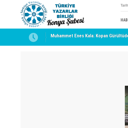
Tari
HAB
Muhammet Enes Kala: Kopan Gürültüde
Erzincan’da Kültür ve Edebiyat Zirvesi 