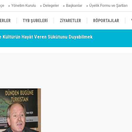
hçe
Yönetim Kurulu
Delegeler
Başkanlar
Üyelik Formu ve Şartları
ERLER
TYB ŞUBELERİ
ZİYARETLER
RÖPORTAJLAR
 Kültürün Hayât Veren Sükûtunu Duyabilmek
TY
- Nurettin Topçu Sokağı Açılışı
ÜYELERİMİZDEN HABERLER
KENDİNİ ARAYAN ŞEHİR
AÇIKLAMA