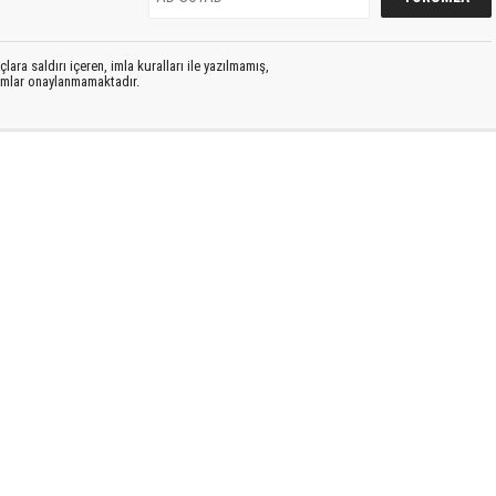
lara saldırı içeren, imla kuralları ile yazılmamış,
rumlar onaylanmamaktadır.