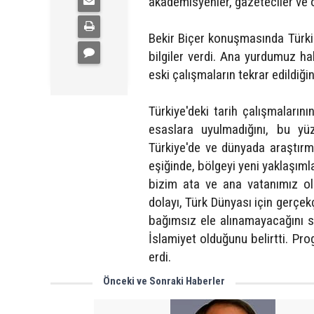
akademisyenler, gazeteciler ve ö
Bekir Biçer konuşmasında Türkista
bilgiler verdi. Ana yurdumuz ha
eski çalışmaların tekrar edildiğini
Türkiye'deki tarih çalışmaların
esaslara uyulmadığını, bu yüz
Türkiye'de ve dünyada araştır
eşiğinde, bölgeyi yeni yaklaşıml
bizim ata ve ana vatanımız ol
dolayı, Türk Dünyası için gerçe
bağımsız ele alınamayacağını s
İslamiyet olduğunu belirtti. P
erdi.
Önceki ve Sonraki Haberler