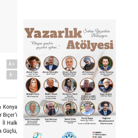
A+
A-
ta Konya
 Biçer'i
 İl Halk
a Güçlü,