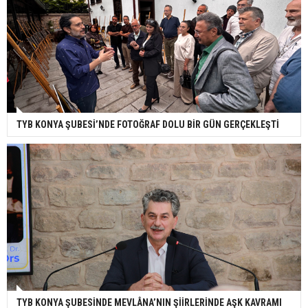
TYB KONYA ŞUBESİ’NDE FOTOĞRAF DOLU BİR GÜN GERÇEKLEŞTİ
TYB KONYA ŞUBESİNDE MEVLÂNA’NIN ŞİİRLERİNDE AŞK KAVRAMI