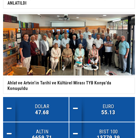
ANLATILDI
Ahlat ve Artvin’in Tarihî ve Kültürel Mirası TYB Konya’da
Konuşuldu
DOLAR
EURO
47.68
55.13
ALTIN
BIST 100
6659.71
13779.39