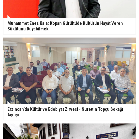
Muhammet Enes Kala: Kopan Gürültüde Kültürün Hayât Veren
Sükûtunu Duyabilmek
Erzincan’da Kültür ve Edebiyat Zirvesi - Nurettin Topçu Sokağı
Açılışı