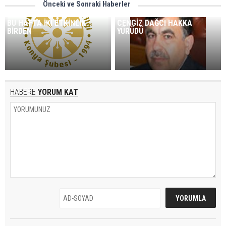
Önceki ve Sonraki Haberler
BU HAFTA İKİ ETKİNLİK
CENGİZ DAĞCI HAKKA
BİRDEN
YÜRÜDÜ
HABERE
YORUM KAT