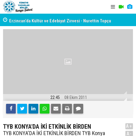
yât
Erzincan’da Kültür ve Edebiyat Zirvesi - Nurettin Topçu
TYB KONYA
Sokağı Açılışı
GERÇEKLE
22:45
08 Ekim 2011
TYB KONYA'DA İKİ ETKİNLİK BİRDEN
A+
TYB KONYA'DA İKİ ETKİNLİK BİRDEN TYB Konya
A-