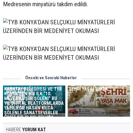
Medresenin minyatürü takdim edildi.
Önceki ve Sonraki Haberler
KARATAY BELEDİYESİ VE TYB
ŞEHRİ YAŞA(T)MAK
KONYA’DAN BİR İLK “10.
MEVLÂNÂ ŞİİR ŞÖLENİ” BU
YIL DİJİTAL PLATFORMLARDA
YAPILIYOR HASAN KILCA:
ŞÖLENLE SANATSEVERLER
EŞSİZ BİR İÇ YOLCULUĞA
ÇIKACAK
HABERE
YORUM KAT