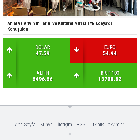
Ahlat ve Artvin’in Tarihî ve Kültürel Mirası TYB Konya’da
Konuşuldu
DOLAR
EURO
47.59
54.94
ALTIN
BIST 100
6496.66
13798.82
Ana Sayfa
Künye
İletişim
RSS
Etkinlik Takvimleri