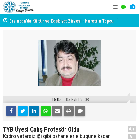
yât
Erzincan’da Kültür ve Edebiyat Zirvesi - Nurettin Topçu
TYB KONYA
Sokağı Açılışı
GERÇEKLE
15:05
05 Eylül 2008
TYB Üyesi Çalış Profesör Oldu
A+
Kadro yetersizliği gibi bahanelerle bugüne kadar
A-