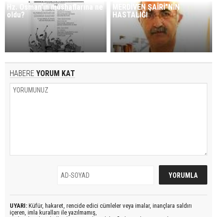
Hz. Osman'ın mushaflarına ne
MERDİVEN ŞAİRİ"NİN
oldu?
HASTALIĞI
HABERE
YORUM KAT
UYARI:
Küfür, hakaret, rencide edici cümleler veya imalar, inançlara saldırı
içeren, imla kuralları ile yazılmamış,