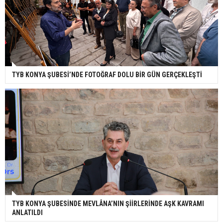
TYB KONYA ŞUBESİ’NDE FOTOĞRAF DOLU BİR GÜN GERÇEKLEŞTİ
TYB KONYA ŞUBESİNDE MEVLÂNA’NIN ŞİİRLERİNDE AŞK KAVRAMI
ANLATILDI